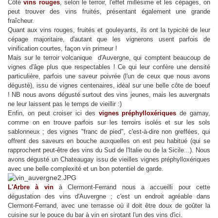
Côté
vins rouges
, selon le terroir, l'effet millésime et les cépages, on
peut trouver des vins fruités, présentant également une grande
fraîcheur.
Quant aux vins rouges,
fruités et gouleyants,
ils ont la typicité de leur
cépage majoritaire, d'autant que les vignerons usent parfois de
vinification courtes, façon vin primeur !
Mais sur le terroir volcanique d'Auvergne, qui comptent beaucoup de
vignes d'âge plus que respectables ! Ce qui leur confère une densité
particulière, parfois une saveur poivrée (l'un de ceux que nous avons
dégusté), issu de vignes centenaires, idéal sur une belle côte de boeuf
! NB nous avons dégusté surtout des vins jeunes, mais les auvergnats
ne leur laissent pas le temps de vieillir :)
Enfin, on peut croiser ici des
vignes
préphylloxériques
de gamay,
comme on en trouve parfois sur les terroirs isolés et sur les sols
sablonneux ; des vignes "franc de pied", c'est-à-dire non greffées, qui
offrent des saveurs en bouche auxquelles on est peu habitué (qui se
rapprochent peut-être des vins du Sud de l'Italie ou de la Sicile...). Nous
avons dégusté un Chateaugay issu de vieilles vignes préphylloxériques
avec une belle complexité et un bon potentiel de garde.
L'Arbre à vin
à Clermont-Ferrand nous a accueilli pour cette
dégustation des vins d'Auvergne ; c'est un endroit agréable dans
Clermont-Ferrand, avec une terrasse où il doit être doux de goûter la
cuisine sur le pouce du bar à vin en sirotant l'un des vins d'ici.