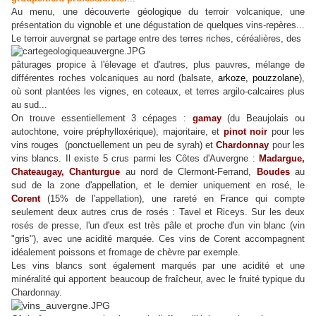
Au menu, une découverte géologique du terroir volcanique, une
présentation du vignoble et une dégustation de quelques vins-repères...
Le terroir auvergnat se partage entre des terres riches, céréalières, des
pâturages propice à l'élevage et d'autres, plus pauvres, mélange de
différentes roches volcaniques au nord (balsate
, arkoze, pouzzolane
),
où
sont plantées les vignes, en coteaux, et terres argilo-calcaires plus
au sud...
On trouve essentiellement 3 cépages :
gamay
(du Beaujolais ou
autochtone, voire préphylloxérique), majoritaire, et
pinot noir
pour les
vins rouges (ponctuellement un peu de syrah) et
Chardonnay
pour les
vins blancs. Il existe 5 crus parmi les Côtes d'Auvergne :
Madargue,
Chateaugay, Chanturgue
au nord de Clermont-Ferrand,
Boudes
au
sud de la zone d'appellation, et le dernier uniquement en rosé, le
Corent
(15% de l'appellation), une rareté en France qui compte
seulement deux autres crus de rosés : Tavel et Riceys. Sur les deux
rosés de presse, l'un d'eux est très pâle et proche d'un vin blanc (vin
"gris"), avec une acidité marquée. Ces vins de Corent accompagnent
idéalement poissons et fromage de chèvre par exemple.
Les vins blancs sont également marqués par une acidité et une
minéralité qui apportent beaucoup de fraîcheur, avec le fruité typique du
Chardonnay.