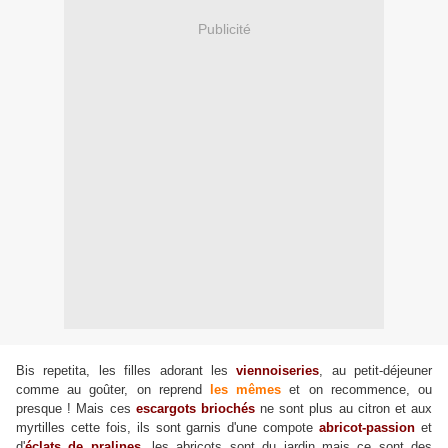
Publicité
Bis repetita, les filles adorant les
viennoiseries
, au petit-déjeuner
comme au goûter, on reprend
les mêmes
et on recommence, ou
presque ! Mais ces
escargots briochés
ne sont plus au citron et aux
myrtilles cette fois, ils sont garnis d'une compote
abricot-passion
et
d'
éclats de pralines
. les abricots sont du jardin mais ce sont des