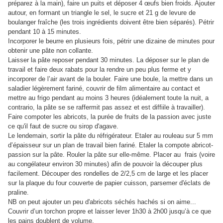
préparez à la main), faire un puits et déposer 4 œufs bien froids. Ajouter
autour, en formant un triangle le sel, le sucre et 21 g de levure de
boulanger fraîche (les trois ingrédients doivent être bien séparés). Pétrir
pendant 10 à 15 minutes.
Incorporer le beurre en plusieurs fois, pétrir une dizaine de minutes pour
obtenir une pâte non collante.
Laisser la pâte reposer pendant 30 minutes. La déposer sur le plan de
travail et faire deux rabats pour la rendre un peu plus ferme et y
incorporer de l’air avant de la bouler. Faire une boule, la mettre dans un
saladier légèrement fariné, couvrir de film alimentaire au contact et
mettre au frigo pendant au moins 3 heures (idéalement toute la nuit, a
contrario, la pâte se se raffermit pas assez et est diffiile à travailler).
Faire compoter les abricots, la purée de fruits de la passion avec juste
ce qu'il faut de sucre ou sirop d'agave.
Le lendemain, sortir la pâte du réfrigérateur. Etaler au rouleau sur 5 mm
d’épaisseur sur un plan de travail bien fariné. Etaler la compote abricot-
passion sur la pâte. Rouler la pâte sur elle-même. Placer au frais (voire
au congélateur environ 30 minutes) afin de pouvoir la découper plus
facilement. Découper des rondelles de 2/2,5 cm de large et les placer
sur la plaque du four couverte de papier cuisson, parsemer d'éclats de
praline.
NB on peut ajouter un peu d'abricots séchés hachés si on aime...
Couvrir d’un torchon propre et laisser lever 1h30 à 2h00 jusqu’à ce que
les pains doublent de volume.