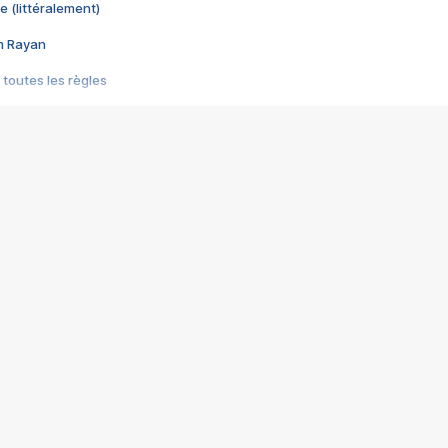
e (littéralement)
im Rayan
 toutes les règles
s les jeux vidéo
us choquant de Rockstar ? - Le scandale BULLY
e plus moche de Steam
du RÊVE tourne au CAUCHEMAR
pendant 8 heures
it… à tort
umiliés par un jeu vidéo
ire - Final Fantasy 8
ti un empire - Age of Empires
story DOFUS