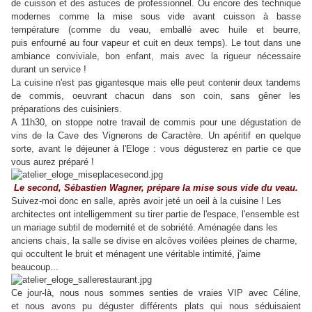
de cuisson et des astuces de professionnel. Ou encore des technique
modernes comme la mise sous vide avant cuisson à basse
température (comme du veau, emballé avec huile et beurre,
puis enfourné au four vapeur et cuit en deux temps). Le tout dans une
ambiance conviviale, bon enfant, mais avec la rigueur nécessaire
durant un service !
La cuisine n'est pas gigantesque mais elle peut contenir deux tandems
de commis, oeuvrant chacun dans son coin, sans gêner les
préparations des cuisiniers.
A 11h30, on stoppe notre travail de commis pour une dégustation de
vins de la Cave des Vignerons de Caractère. Un apéritif en quelque
sorte, avant le déjeuner à l'Eloge : vous dégusterez en partie ce que
vous aurez préparé !
Le second, Sébastien Wagner, prépare la mise sous vide du veau.
Suivez-moi donc en salle, après avoir jeté un oeil à la cuisine ! Les
architectes ont intelligemment su tirer partie de l'espace, l'ensemble est
un mariage subtil de modernité et de sobriété. Aménagée dans les
anciens chais, la salle se divise en alcôves voilées pleines de charme,
qui occultent le bruit et ménagent une véritable intimité, j'aime
beaucoup...
Ce jour-là, nous nous sommes senties de vraies VIP avec Céline,
et nous avons pu déguster différents plats qui nous séduisaient