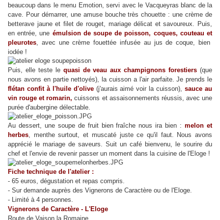
beaucoup dans le menu Emotion, servi avec le Vacqueyras blanc de la
cave. Pour démarrer, une amuse bouche très chouette : une crème de
betterave jaune et filet de rouget, mariage délicat et savoureux. Puis,
en entrée, une
émulsion de soupe de poisson, coques, couteau et
pleurotes
, avec une crème fouettée infusée au jus de coque, bien
iodée !
Puis, elle teste le
quasi de veau aux champignons forestiers
(que
nous avons en partie nettoyés), la cuisson a l'air parfaite. Je prends le
flétan confit à l'huile d'olive
(j'aurais aimé voir la cuisson),
sauce au
vin rouge et romarin,
cuissons et assaisonnements réussis, avec une
purée d'aubergine délectable.
Au dessert, une soupe de fruit bien fraîche nous ira bien :
melon et
herbes
, menthe surtout, et muscaté juste ce qu'il faut. Nous avons
apprécié le mariage de saveurs. Suit un café bienvenu, le sourire du
chef et l'envie de revenir passer un moment dans la cuisine de l'Eloge !
Fiche technique de l'atelier :
- 65 euros, dégustation et repas compris.
- Sur demande auprès des Vignerons de Caractère ou de l'Eloge.
- Limité à 4 personnes.
Vignerons de Caractère - L'Eloge
Route de Vaison la Romaine