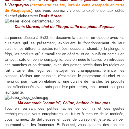
à Vacqueyras
(
découverte cet été, lors de cette escapade en terre
de Vacqueyras
), que vous pourrez vivre cette expérience, aux côtés
du chef globe-trotter
Denis Moreau
.
Denis Moreau, chef de
l'Eloge, taille des pieds d'agneau
La journée débute à 9h00, on découvre la cuisine, on discute avec les
cuisiniers qui se présentent, expliquent le fonctionnement de leur
cuisine, les différents postes (entrées, desserts, chaud...), la plonge, le
frigo, les produits qu'ils travaillent en général et ce jour-là en particulier.
Un petit café en bonne compagnie, puis on noue le tablier, on retrousse
ses manches et on démarre, avec des gestes précis dans les règles de
l'art : tailler des légumes, nettoyer les champignons, émincer les
oignons, réaliser une brunoise, c'est selon le programme du chef et le
menu du jour ! Car on élabore ici une cuisine de marché, les produits
sont sélectionnés avec soin pour leur prix certes, mais avant tout pour
leur qualité.
Ma camarade "commis", Céline, émince le foie gras
Tout en réalisant ces petites tâches de commis et ces gestes
techniques que vous enregistrerez au fur et à mesure de la matinée,
vous humerez de délicieuses effluves de cuisson et jetterez un oeil
gourmand vers les fourneaux. Et là aussi, vous glanerez des conseils