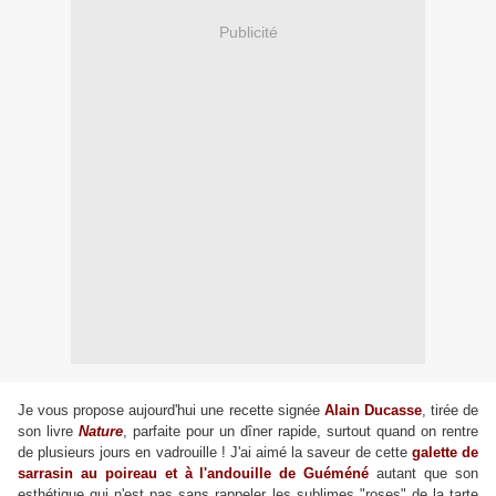
Publicité
Je vous propose aujourd'hui une recette signée
Alain Ducasse
, tirée de
son livre
Nature
, parfaite pour un dîner rapide, surtout quand on rentre
de plusieurs jours en vadrouille ! J'ai aimé la saveur de cette
galette de
sarrasin au poireau et à l'andouille de Guéméné
autant que son
esthétique qui n'est pas sans rappeler les sublimes "roses" de la tarte