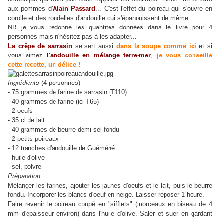
aux pommes d'
Alain Passard
... C'est l'effet du poireau qui s'ouvre en
corolle et des rondelles d'andouille qui s'épanouissent de même.
NB je vous redonne les quantités données dans le livre pour 4
personnes mais n'hésitez pas à les adapter...
La crêpe de sarrasin
se sert aussi
dans la soupe comme ici
et si
vous aimez
l'andouille en mélange terre-mer
,
je vous conseille
cette recette, un délice !
Ingrédients
(4 personnes)
- 75 grammes de farine de sarrasin (T110)
- 40 grammes de farine (ici T65)
- 2 oeufs
- 35 cl de lait
- 40 grammes de beurre demi-sel fondu
- 2 petits poireaux
- 12 tranches d'andouille de Guéméné
- huile d'olive
- sel, poivre
Préparation
Mélanger les farines, ajouter les jaunes d'oeufs et le lait, puis le beurre
fondu. Incorporer les blancs d'oeuf en neige. Laisser reposer 1 heure.
Faire revenir le poireau coupé en "sifflets" (morceaux en biseau de 4
mm d'épaisseur environ) dans l'huile d'olive. Saler et suer en gardant