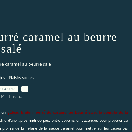
urré caramel au beurre
salé
ré caramel au beurre salé
es - Plaisirs sucrés
3.04.2013
…
Par Tiuscha
r) un
gâteau breton fourré de caramel au beurré salé, le comble de la
ité d'une après midi de jeux entre copains en vacances pour préparer ce
i promis de lui refaire de la sauce caramel pour mettre sur les cêpes par