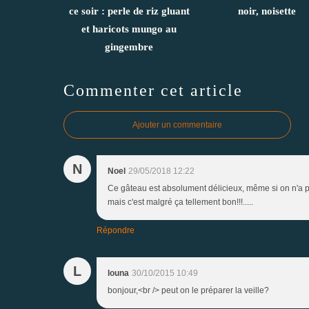
ce soir : perle de riz gluant
noir, noisette
et haricots mungo au
gingembre
Commenter cet article
Ajouter un commentaire
N
Noel
29/05/2018 12:22
Ce gâteau est absolument délicieux, même si on n'a 
mais c'est malgré ça tellement bon!!!.....
Répondre
L
louna
30/10/2015 10:49
bonjour,<br /> peut on le préparer la veille?