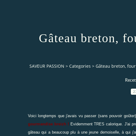
Gâteau breton, fo
SAVEUR PASSION
>
Categories
>
Gâteau breton, four
Recett
2
Voici longtemps que j'avais vu passer (sans pouvoir goûte
gourmandise breizh !
Evidemment TRES calorique. J'ai prof
gâteau qui a beaucoup plu à une jeune demoiselle, à qui j'a