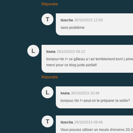
Répondre
T
tiuscha
30/10/2015 12:59
sans problème
L
louna
26/10/2015 09:12
bonjour<br /> ce gâteau a l air terriblement bon! j ai
merci pour ce blog juste parfait!
Répondre
L
louna
30/10/2015 10:48
bonjour,<br /> peut on le préparer la veille?
T
tiuscha
26/10/2015 09:48
Vous pouvez utiliser un moule d'environ 20-2