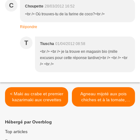
C
Choupette
28/03/2012 16:52
<br /> Où trouves-tu de la farine de coco?<br />
Répondre
T
Tiuscha
01/04/2012 08:58
<br /> <br /> je la trouve en magasin bio (mille
excuses pour cette réponse tardive)<br /> <br /> <br
/> <br />
< Maki au crabe et premier
Agneau mijoté aux pois
kazarimaki aux crevettes
chiches et à la tomate,
comme un Khoresh
Gheimeh iranien >
Hébergé par Overblog
Top articles