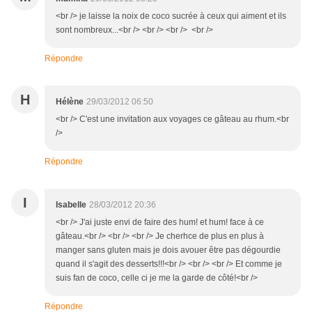
<br /> je laisse la noix de coco sucrée à ceux qui aiment et ils
sont nombreux...<br /> <br /> <br /> <br />
Répondre
H
Hélène
29/03/2012 06:50
<br /> C'est une invitation aux voyages ce gâteau au rhum.<br
/>
Répondre
I
Isabelle
28/03/2012 20:36
<br /> J'ai juste envi de faire des hum! et hum! face à ce
gâteau.<br /> <br /> <br /> Je cherhce de plus en plus à
manger sans gluten mais je dois avouer être pas dégourdie
quand il s'agit des desserts!!!<br /> <br /> <br /> Et comme je
suis fan de coco, celle ci je me la garde de côté!<br />
Répondre