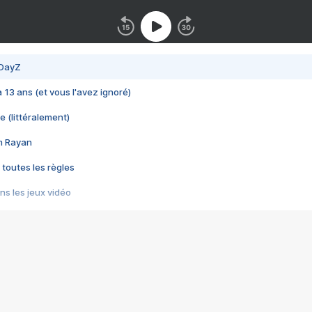
 DayZ
 a 13 ans (et vous l'avez ignoré)
e (littéralement)
im Rayan
 toutes les règles
s les jeux vidéo
us choquant de Rockstar ? - Le scandale BULLY
e plus moche de Steam
du RÊVE tourne au CAUCHEMAR
pendant 8 heures