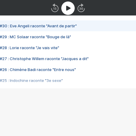
#30 : Eve Angeli raconte "Avant de partir"
#29 : MC Solaar raconte "Bouge de là"
28 : Lorie raconte "Je vais vite"
#27 : Christophe Willem raconte "Jacques a dit"
#26 : Chimène Badi raconte "Entre nous"
#25 : Indochine raconte "3e sexe"
#24 : Zaho raconte "C'est chelou"
#23 : Patrick Bruel raconte "Au café des délices"
#22 : Kyo raconte "Le chemin"
#21 : Nolwenn Leroy raconte "Cassé"
#20 : Patrick Hernandez raconte "Born to be alive"