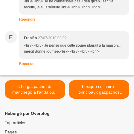
<br /> <br /> Je ne connaissais pas. Rien qu'en lisant la
recette, je suis séduite.<br /> <br /> <br /> <br />
Répondre
F
Franléo
27/07/2010 08:02
<br /> <br /> Je pense que cette soupe plairait à la maison...
merci! Bonne journée.<br /> <br /> <br /> <br />
Répondre
< Le gazpacho, du
Lexique culinaire :
manchego à l'andalou...
principaux gazpachos
espagnols et portugais >
Hébergé par Overblog
Top articles
Pages