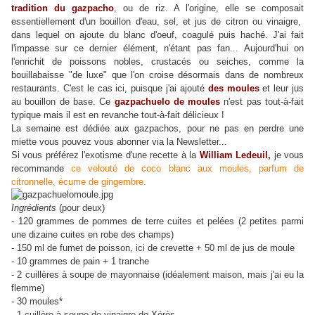
tradition du gazpacho
, ou de riz. A l'origine, elle se composait
essentiellement d'un bouillon d'eau, sel, et jus de citron ou vinaigre,
dans lequel on ajoute du blanc d'oeuf, coagulé puis haché. J'ai fait
l'impasse sur ce dernier élément, n'étant pas fan... Aujourd'hui on
l'enrichit de poissons nobles, crustacés ou seiches, comme la
bouillabaisse "de luxe" que l'on croise désormais dans de nombreux
restaurants. C'est le cas ici, puisque j'ai ajouté
des moules
et leur jus
au bouillon de base. Ce
gazpachuelo de moules
n'est pas tout-à-fait
typique mais il est en revanche tout-à-fait délicieux !
La semaine est dédiée aux gazpachos, pour ne pas en perdre une
miette vous pouvez vous abonner via la Newsletter...
Si vous préférez l'exotisme d'une recette à la
William Ledeuil,
je vous
recommande
ce velouté de coco blanc aux moules, parfum de
citronnelle, écume de gingembre.
Ingrédients
(pour deux)
- 120 grammes de pommes de terre cuites et pelées (2 petites parmi
une dizaine cuites en robe des champs)
- 150 ml de fumet de poisson, ici de crevette + 50 ml de jus de moule
- 10 grammes de pain + 1 tranche
- 2 cuillères à soupe de mayonnaise (idéalement maison, mais j'ai eu la
flemme)
- 30 moules*
- 1 cuillère à soupe de vinaigre de Xérès