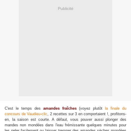
Publicité
C'est le temps des
amandes fraîches
(voyez plutôt
la finale du
concours de Vaudieu-clic
, 2 recettes sur 3 en comportaient !, profitons-
en, la saison est courte. A défaut, vous pouver aussi plonger des
mandes non mondées dans l'eau frémissante quelques minutes pour
les peler facilement ou laisser tremper des amandes sèches mondées