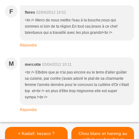
F
flores
02/04/2012 16:52
<br /> Merci de nous mettre l'eau à la bouche,nous qui
sommes si loin de ta région.En tout cas,bravo à ce chef
talentueux qui a travaillé avec les plus grands!<br />
Répondre
M
mercotte
02/04/2012 10:11
<br /> Etbdire que je n'ai pas encore eu le tems d'aller goûter
sa cuisine, par contre j'avais adoré le plat de sa charmante
femme l'année dernère pour le concours la cuillère d'Or c'était
top et<br /> en plus d'être trop mignonne elle est super
sympa !<br />
Répondre
< Kadaïf, kezaco ?
Chou blanc et hareng au