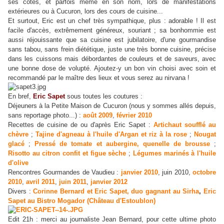
ses côtés, et parfois même en son nom, lors de manifestations
extérieures ou à Cucuron, lors des cours de cuisine...
Et surtout, Eric est un chef très sympathique, plus : adorable ! Il est
facile d'accès, extrêmement généreux, souriant ; sa bonhommie est
aussi réjouissante que sa cuisine est jubilatoire, d'une gourmandise
sans tabou, sans frein diététique, juste une très bonne cuisine, précise
dans les cuissons mais débordantes de couleurs et de saveurs, avec
une bonne dose de volupté. Ajoutez-y un bon vin choisi avec soin et
recommandé par le maître des lieux et vous serez au nirvana !
En bref,
Eric Sapet
sous toutes les coutures :
Déjeuners à la Petite Maison de Cucuron (nous y sommes allés depuis,
sans reportage photo...) :
août 2009
,
février 2010
Recettes de cuisine de ou d'après Eric Sapet :
Artichaut soufflé au
chèvre
;
Tajine d'agneau à l'huile d'Argan et riz à la rose
;
Nougat
glacé
;
Pressé de tomate et aubergine, quenelle de brousse
;
Risotto au citron confit et figue sèche
;
Légumes marinés à l'huile
d'olive
Rencontres Gourmandes de Vaudieu :
janvier 2010
, juin 2010,
octobre
2010
,
avril 2011
,
juin 2011
,
janvier 2012
Divers :
Corinne Bernard et Eric Sapet, duo gagnant au Sirha
,
Eric
Sapet au Bistro Mogador (Château d'Estoublon)
Edit 21h : merci au
journaliste
Jean Bernard, pour cette ultime photo