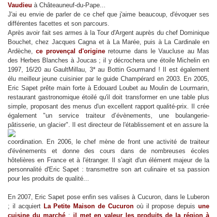
Vaudieu
à Châteauneuf-du-Pape...
J'ai eu envie de parler de ce chef que j'aime beaucoup, d'évoquer ses
différentes facettes et son parcours.
Après avoir fait ses armes à la Tour d'Argent auprès du chef Dominique
Bouchet, chez Jacques Cagna et à La Marée, puis à La Cardinale en
Ardèche,
ce provençal d'origine
retourne dans le Vaucluse au Mas
des Herbes Blanches à Joucas ; il y décrochera une étoile Michelin en
1997, 16/20 au GaultMillau, 3* au Bottin Gourmand ! Il est également
élu meilleur jeune cuisinier par le guide Champérard en 2003. En 2005,
Eric Sapet prête main forte à Edouard Loubet au Moulin de Lourmarin,
restaurant gastronomique étoilé qu'il doi
t transformer en une table plus
simple, proposant des menus d'un excellent rapport qualité-prix. Il crée
également "un service traiteur d’évènements, une boulangerie-
pâtisserie, un glacier". Il est directeur de l'établissement et en assure la
coordination. En 2006, le chef mène de front une activité de traiteur
d'événements et donne des cours dans de nombreuses écoles
hôtelières en France et à l'étranger. Il s'agit d'un élément majeur de la
personnalité d'Eric Sapet : transmettre son art culinaire et sa passion
pour les produits de qualité...
En 2007, Eric Sapet pose enfin ses valises à Cucuron, dans le Luberon
; il acquiert
La Petite Maison de Cucuron
où il propose depuis
une
cuisine du marché
;
il met en valeur les produits de la région à