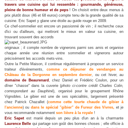
travers une cuisine qui lui ressemble : gourmande, généreuse,
pleine de bonne humeur et de peps
! On choisit entre deux menus à
prix plutôt doux (46 et 68 euros) compte tenu de la grande qualité de sa
cuisine. Eric Sapet y glane une étoile au guide rouge en 2009.
Ce chef-sommelier est encore un passionné de vin ; il recherche ceux
d'ici ou d'ailleurs, qui mettront le mieux en valeur sa cuisine, en
trouvant souvent des accords
originaux ; il compte nombre de vignerons parmi ses amis et organise
chaque année une réunion entre sommelier et vignerons autour
précisément les accords mets-vins.
Outre la Petite Maison, il continue régulièrement à proposer un service
traiteur d'événements,
comme ce déjeuner de vendanges au
Château de la Dorgonne en septembre dernier
, ou cet hiver, au
domaine de Beaurenard
, chez Daniel et Frédéric Coulon, pour un
dîner "chasse" dans la cuverie (
photo ci-contre crédit Charles Colin,
correspondant au Dauphiné
), organisé pour le groupement Rhône
Vignobles. Le gibier est une de ses spécialités, largement présenté
chez Patrick Chazallet (
comme cette tourte chaude de gibier à
l'ancienne
) ou
dans le spécial "gibier" de Fureur des Vivres,
et je
vous recommande notamment
son lièvre à la royale
!
Eric Sapet
est marié depuis un peu plus d'un an à la charmante
Laurence Belle
qui partage son goût des bonnes choses ; elle officie à