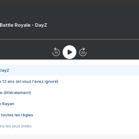
 Battle Royale - DayZ
 DayZ
 a 13 ans (et vous l'avez ignoré)
e (littéralement)
im Rayan
 toutes les règles
s les jeux vidéo
us choquant de Rockstar ? - Le scandale BULLY