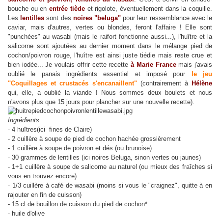
bouche ou en
entrée tiède
et rigolote, éventuellement dans la coquille.
Les
lentilles
sont des
noires "beluga"
pour leur ressemblance avec le
caviar, mais d'autres, vertes ou blondes, feront l'affaire ! Elle sont
"punchées" au wasabi (mais le raifort fonctionne aussi...), l'huître et la
salicorne sont ajoutées au dernier moment dans le mélange pied de
cochon/poivron rouge, l'huître est ainsi juste tiédie mais reste crue et
bien iodée... Je voulais offrir cette recette
à Marie France
mais j'avais
oublié le panais ingrédients essentiel et imposé pour
le jeu
"Coquillages et crustacés s'encanaillent"
(contrairement à
Hélène
qui, elle, a oublié la viande ! Nous sommes deux boulets et nous
n'avons plus que 15 jours pour plancher sur une nouvelle recette).
Ingrédients
- 4 huîtres(ici fines de Claire)
- 2 cuillère à soupe de pied de cochon hachée grossièrement
- 1 cuillère à soupe de poivron et dés (ou brunoise)
- 30 grammes de lentilles (ici noires Beluga, sinon vertes ou jaunes)
- 1+1 cuillère à soupe de salicorne au naturel (ou mieux des fraîches si
vous en trouvez encore)
- 1/3 cuillère à café de wasabi (moins si vous le "craignez", quitte à en
rajouter en fin de cuisson)
- 15 cl de bouillon de cuisson du pied de cochon*
- huile d'olive