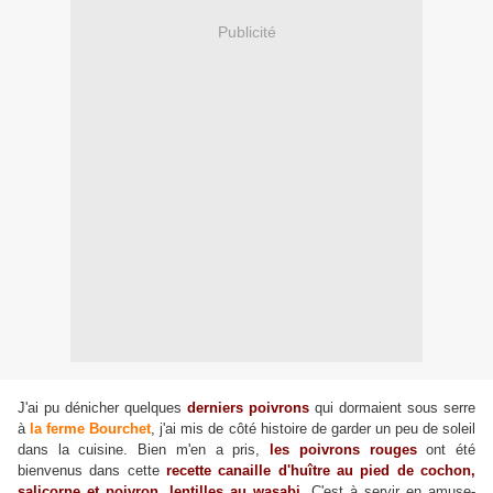
Publicité
J'ai pu dénicher quelques
derniers poivrons
qui dormaient sous serre
à
la ferme Bourchet
, j'ai mis de côté histoire de garder un peu de soleil
dans la cuisine. Bien m'en a pris,
les poivrons rouges
ont été
bienvenus dans cette
recette canaille d'huître au pied de cochon,
salicorne et poivron, lentilles au wasabi
. C'est à servir en amuse-