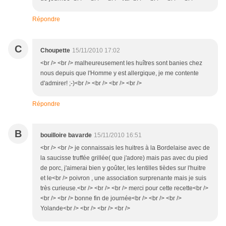
Répondre
C
Choupette
15/11/2010 17:02
<br /> <br /> malheureusement les huîtres sont banies chez
nous depuis que l'Homme y est allergique, je me contente
d'admirer! ;-)<br /> <br /> <br /> <br />
Répondre
B
bouilloire bavarde
15/11/2010 16:51
<br /> <br /> je connaissais les huitres à la Bordelaise avec de
la saucisse truffée grillée( que j'adore) mais pas avec du pied
de porc, j'aimerai bien y goûter, les lentilles tièdes sur l'huitre
et le<br /> poivron , une association surprenante mais je suis
très curieuse.<br /> <br /> <br /> merci pour cette recette<br />
<br /> <br /> bonne fin de journée<br /> <br /> <br />
Yolande<br /> <br /> <br /> <br />