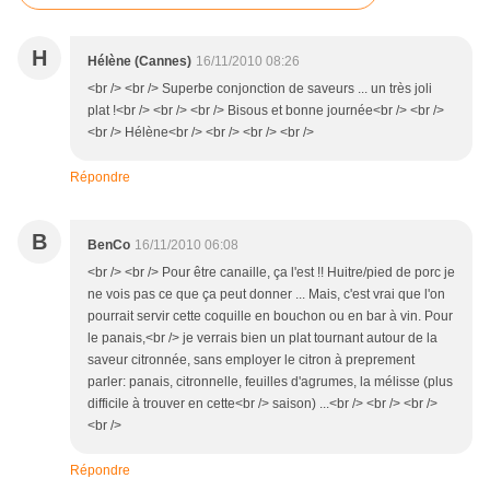
H
Hélène (Cannes)
16/11/2010 08:26
<br /> <br /> Superbe conjonction de saveurs ... un très joli
plat !<br /> <br /> <br /> Bisous et bonne journée<br /> <br />
<br /> Hélène<br /> <br /> <br /> <br />
Répondre
B
BenCo
16/11/2010 06:08
<br /> <br /> Pour être canaille, ça l'est !! Huitre/pied de porc je
ne vois pas ce que ça peut donner ... Mais, c'est vrai que l'on
pourrait servir cette coquille en bouchon ou en bar à vin. Pour
le panais,<br /> je verrais bien un plat tournant autour de la
saveur citronnée, sans employer le citron à preprement
parler: panais, citronnelle, feuilles d'agrumes, la mélisse (plus
difficile à trouver en cette<br /> saison) ...<br /> <br /> <br />
<br />
Répondre