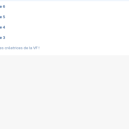
e 6
e 5
e 4
e 3
s créatrices de la VF !
e 2
e 1
e Mektoub My Love arrive enfin ! Rencontre avec Shaïn Boumedine et Sal
i : après Toni en famille
elle réalise le bouleversant Dites lui que je l'aime
ais ! Rencontre autour de Vie privée de Rebecca Zlotowski
 de Marguerite, Grave... Rencontre avec Ella Rumpf