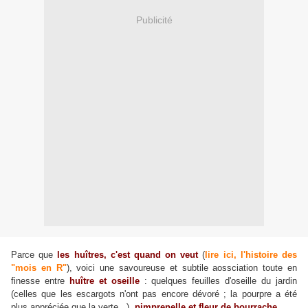
Publicité
Parce que
les huîtres, c'est quand on veut
(
lire ici, l'histoire des
"mois en R"
), voici une savoureuse et subtile aossciation toute en
finesse entre
huître et oseille
: quelques feuilles d'oseille du jardin
(celles que les escargots n'ont pas encore dévoré ; la pourpre a été
,
plus appréciée que la verte...)
pimprenelle et fleur de bourrache
...