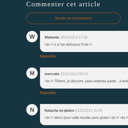
Commenter cet article
Ajouter un commentaire
W
Wattoote
25/11/2012 17:39
<br /> il a l'air délicieux !!!<br />
Répondre
M
mercotte
22/11/2012 06:53
<br /> TRiens, je décovre, jaais entendu parler... à tes
Répondre
N
Natacha no gluten
21/11/2012 11:29
<br /> Merci pour cette recette sans gluten.<br /> <br /> 