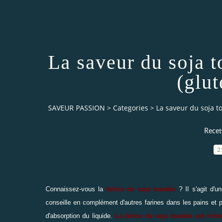
La saveur du soja 
(glut
SAVEUR PASSION
>
Categories
>
La saveur du soja t
Recett
2
Connaissez-vous la
farine de soja toastée
? Il s'agit d'u
conseille en complément d'autres farines dans les pains et 
d'absorption du liquide.
La farine de soja toastée est rich