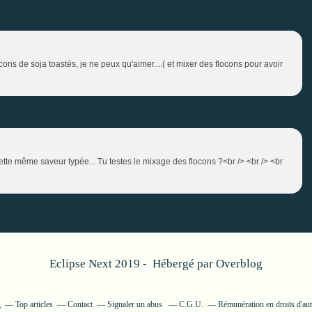
ons de soja toastés, je ne peux qu'aimer....( et mixer des flocons pour avoir
r cette même saveur typée... Tu testes le mixage des flocons ?<br /> <br /> <br
Eclipse Next 2019 - Hébergé par
Overblog
g
Top articles
Contact
Signaler un abus
C.G.U.
Rémunération en droits d'au