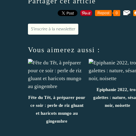
Partager cet article
Repost
0
S'inscrire à la newsletter
Vous aimerez aussi :
Epiphanie 2022, tro
Fête du Têt, à préparer pour
galettes : nature, sé
ce soir : perle de riz gluant
noir, noisette
et haricots mungo au
gingembre