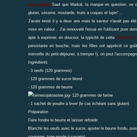
sans gluten.
Sauf que Markal, la marque en question, se c
gluten, sésame, moutarde, fruits à coques et lupin"...
J'avais testé il y a deux ans mais la saveur n'avait pas ét
mise en valeur... J'ai renouvelé l'essai en l'utilisant pure d
apte à exprimer, en douceur, la typicité de cette
farine à la
persistante en bouche, mais les filles ont apprécié ce goû
merveille du petit-déjeuner, à tremper !), on peut l'accompag
Ingrédients
- 3 oeufs (120 grammes)
- 120 grammes de sucre blond
- 120 grammes de beurre
- 120 grammes de farine
- 1 sachet de poudre à lever (le cas échéant sans gluten)
Préparation
Faire fondre le beurre et laisser refroidir.
Blanchir les oeufs avec le sucre, ajouter le beurre fondu, puis
couronne, type moule à savarin)