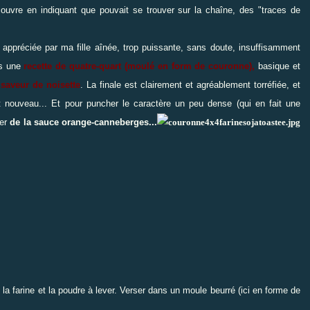
ouvre en indiquant que pouvait se trouver sur la chaîne, des "traces
de
é appréciée par ma fille aînée, trop puissante, sans doute, insuffisamment
ans une
recette de quatre-quart (moulé en form de couronne),
basique et
 saveur de noisette
. La finale est clairement et agréablement torréfiée, et
t nouveau... Et pour puncher le caractère un peu dense (qui en fait une
ner
de la sauce orange-canneberges...
 la farine et la poudre à lever. Verser dans un moule beurré (ici en forme de