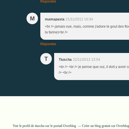
Répondre
M
mamapasta
21/11/2012 10:34
<br /> jamais vue, mais, comme j'adore le gout des floc
la farine)<br />
Répondre
T
Tiuscha
22/11/2012 13:54
<br /> <br /> je pense que oui, il doit y avoi
/> <br />
Voir le profil de
tiuscha
sur le portail Overblog
Créer un blog gratuit sur Overblo