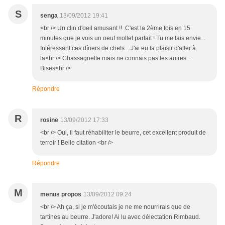
S
senga
13/09/2012 19:41
<br /> Un clin d'oeil amusant !! C'est la 2ème fois en 15
minutes que je vois un oeuf mollet parfait ! Tu me fais envie...
Intéressant ces dîners de chefs... J'ai eu la plaisir d'aller à
la<br /> Chassagnette mais ne connais pas les autres...
Bises<br />
Répondre
R
rosine
13/09/2012 17:33
<br /> Oui, il faut réhabiliter le beurre, cet excellent produit de
terroir ! Belle citation <br />
Répondre
M
menus propos
13/09/2012 09:24
<br /> Ah ça, si je m'écoutais je ne me nourrirais que de
tartines au beurre. J'adore! Ai lu avec délectation Rimbaud.