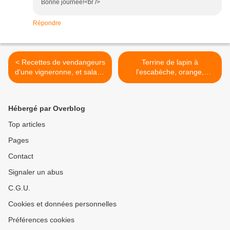
Bonne journée!<br />
Répondre
< Recettes de vendangeurs
Terrine de lapin à
d'une vigneronne, et salade
l'escabèche, orange,
"coin de l'âtre"
câpres et estragon >
Hébergé par Overblog
Top articles
Pages
Contact
Signaler un abus
C.G.U.
Cookies et données personnelles
Préférences cookies