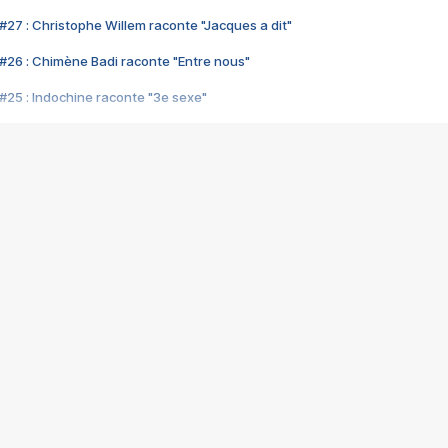
#27 : Christophe Willem raconte "Jacques a dit"
#26 : Chimène Badi raconte "Entre nous"
#25 : Indochine raconte "3e sexe"
#24 : Zaho raconte "C'est chelou"
#23 : Patrick Bruel raconte "Au café des délices"
#22 : Kyo raconte "Le chemin"
#21 : Nolwenn Leroy raconte "Cassé"
#20 : Patrick Hernandez raconte "Born to be alive"
#19 : Lorie raconte "Près de moi"
#18 : Michael Jones raconte "A nos actes manqués" (avec Jean-Jacque
#17 : Khaled raconte "Aïcha"
#16 : Corneille raconte "Parce qu'on vient de loin"