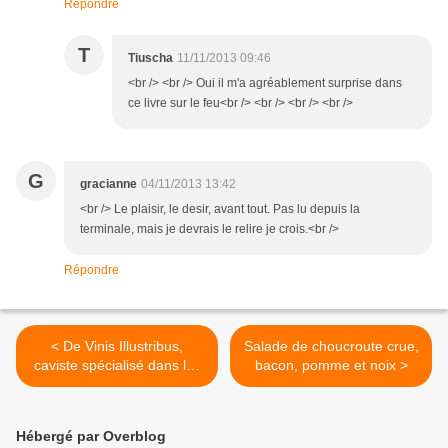
Répondre
T
Tiuscha
11/11/2013 09:46
<br /> <br /> Oui il m'a agréablement surprise dans
ce livre sur le feu<br /> <br /> <br /> <br />
G
gracianne
04/11/2013 13:42
<br /> Le plaisir, le desir, avant tout. Pas lu depuis la
terminale, mais je devrais le relire je crois.<br />
Répondre
< De Vinis Illustribus,
Salade de choucroute crue,
caviste spécialisé dans les
bacon, pomme et noix >
vieux millésimes
Hébergé par Overblog