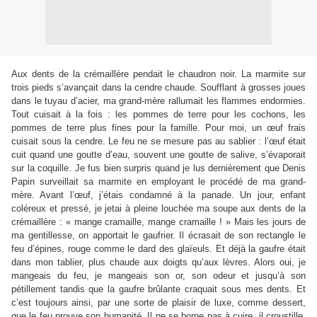
Aux dents de la crémaillère pendait le chaudron noir. La marmite sur
trois pieds s’avançait dans la cendre chaude. Soufflant à grosses joues
dans le tuyau d’acier, ma grand-mère rallumait les flammes endormies.
Tout cuisait à la fois : les pommes de terre pour les cochons, les
pommes de terre plus fines pour la famille. Pour moi, un œuf frais
cuisait sous la cendre. Le feu ne se mesure pas au sablier : l’œuf était
cuit quand une goutte d’eau, souvent une goutte de salive, s’évaporait
sur la coquille. Je fus bien surpris quand je lus dernièrement que Denis
Papin surveillait sa marmite en employant le procédé de ma grand-
mère. Avant l’œuf, j’étais condamné à la panade. Un jour, enfant
coléreux et pressé, je jetai à pleine louchée ma soupe aux dents de la
crémaillère : « mange cramaille, mange cramaille ! » Mais les jours de
ma gentillesse, on apportait le gaufrier. Il écrasait de son rectangle le
feu d’épines, rouge comme le dard des glaïeuls. Et déjà la gaufre était
dans mon tablier, plus chaude aux doigts qu’aux lèvres. Alors oui, je
mangeais du feu, je mangeais son or, son odeur et jusqu’à son
pétillement tandis que la gaufre brûlante craquait sous mes dents. Et
c’est toujours ainsi, par une sorte de plaisir de luxe, comme dessert,
que le feu prouve son humanité. Il ne se borne pas à cuire, il croustille.