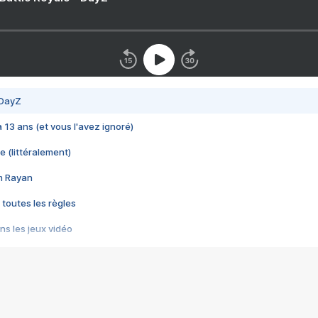
 DayZ
 a 13 ans (et vous l'avez ignoré)
e (littéralement)
im Rayan
 toutes les règles
s les jeux vidéo
us choquant de Rockstar ? - Le scandale BULLY
e plus moche de Steam
du RÊVE tourne au CAUCHEMAR