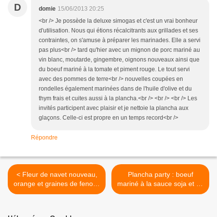
D
domie
15/06/2013 20:25
<br /> Je possède la deluxe simogas et c'est un vrai bonheur
d'utilisation. Nous qui étions récalcitrants aux grillades et ses
contraintes, on s'amuse à préparer les marinades. Elle a servi
pas plus<br /> tard qu'hier avec un mignon de porc mariné au
vin blanc, moutarde, gingembre, oignons nouveaux ainsi que
du boeuf mariné à la tomate et piment rouge. Le tout servi
avec des pommes de terre<br /> nouvelles coupées en
rondelles également marinées dans de l'huile d'olive et du
thym frais et cuites aussi à la plancha.<br /> <br /> <br /> Les
invités participent avec plaisir et je nettoie la plancha aux
glaçons. Celle-ci est propre en un temps record<br />
Répondre
< Fleur de navet nouveau,
Plancha party : boeuf
orange et graines de fenouil
mariné à la sauce soja et sa
(vegan)
sauce comme une "ponzu"
à la pérille >