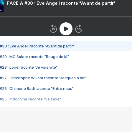
FACE A #30 : Eve Angeli raconte "Avant de partir"
#30 : Eve Angeli raconte "Avant de partir"
#29 : MC Solaar raconte "Bouge de là"
28 : Lorie raconte "Je vais vite"
#27 : Christophe Willem raconte "Jacques a dit"
#26 : Chimène Badi raconte "Entre nous"
#25 : Indochine raconte "3e sexe"
#24 : Zaho raconte "C'est chelou"
#23 : Patrick Bruel raconte "Au café des délices"
#22 : Kyo raconte "Le chemin"