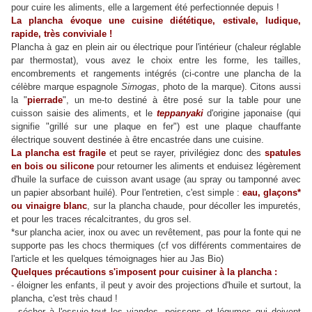
pour cuire les aliments, elle a largement été perfectionnée depuis !
La plancha évoque une cuisine diététique, estivale, ludique,
rapide, très conviviale !
Plancha à gaz en plein air ou électrique pour l'intérieur (chaleur réglable
par thermostat), vous avez le choix entre les forme, les tailles,
encombrements et rangements intégrés (ci-contre une plancha de la
célèbre marque espagnole
Simogas
, photo de la marque). Citons aussi
la "
pierrade
", un me-to destiné à être posé sur la table pour une
cuisson saisie des aliments, et le
teppanyaki
d'origine japonaise (qui
signifie "grillé sur une plaque en fer") est une plaque chauffante
électrique souvent destinée à être encastrée dans une cuisine.
La plancha est fragile
et peut se rayer, privilégiez donc des
spatules
en bois ou silicone
pour retourner les aliments et enduisez
légèrement
d'huile la surface de cuisson avant usage (au spray ou tamponné avec
un papier absorbant huilé). Pour l'entretien, c'est simple :
eau, glaçons*
ou vinaigre blanc
, sur la plancha chaude, pour décoller les impuretés,
et pour les traces récalcitrantes, du gros sel.
*sur plancha acier, inox ou avec un revêtement, pas pour la fonte qui ne
supporte pas les chocs thermiques (cf vos différents commentaires de
l'article et les quelques témoignages hier au Jas Bio)
Quelques précautions s'imposent pour cuisiner à la plancha :
- éloigner les enfants, il peut y avoir des projections d'huile et surtout, la
plancha, c'est très chaud !
- sécher à l'essuie-tout les viandes, poissons et légumes qui doivent