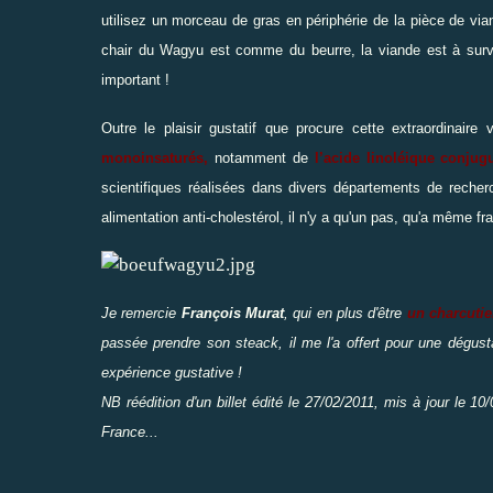
utilisez un morceau de gras en périphérie de la pièce de vian
chair du Wagyu est comme du beurre, la viande est à surveil
important !
Outre le plaisir gustatif que procure cette extraordinair
monoinsaturés,
notamment de
l’acide linoléique conjug
scientifiques réalisées dans divers départements de reche
alimentation anti-cholestérol, il n'y a qu'un pas, qu'a même fr
Je remercie
François Murat
, qui en plus d'être
un charcutie
passée prendre son steack, il me l'a offert pour une dégust
expérience gustative !
NB réédition d'un billet édité le 27/02/2011, mis à jour le 
France...