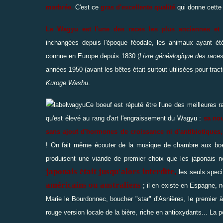
marbrée.
C'est ce
gras d'excellente qualité
qui donne cett
Le Wagyu est l'une des races les plus anciennes et 
inchangées depuis l'époque féodale, les animaux ayant é
connue en Europe depuis 1830 (
Livre généalogique des race
années 1950 (avant les bêtes était surtout utilisées pour tra
Kuroge Washu
.
Ce boeuf est réputé être l'une des meilleures 
qu'est élevé au rang d'art l'engraissement du Wagyu :
sa nou
sans ajout d'hormones de croissance ni d'antibiotiques,
!
On fait même écouter de la musique de chambre aux boeufs
produisent une viande de premier choix que les japonais n
japonais était jusqu'alors interdite,
les seuls speci
américains ou australiens
; il en existe en Espagne, 
Marie le Bourdonnec, boucher "star" d'Asnières, le premier 
rouge version locale de la bière, riche en antioxydants...
La p