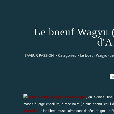
Le boeuf Wagyu (
d'A
SAVEUR PASSION
>
Categories
>
Le boeuf Wagyu (de 
1
Le boeuf Wagyu
, qui signifie "bo
massif à large encollure, à robe noire (le plus connu, celui
"persillée"
: les fibres musculaires sont tissées de gras, pré