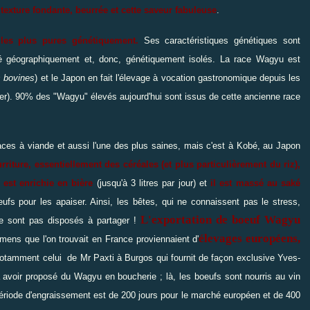
e
texture fondante, beurrée et cette saveur fabuleuse
.
les plus pures génétiquement.
Ses caractéristiques génétiques sont
té géographiquement et, donc, génétiquement isolés. La race Wagyu est
s bovines
) et le Japon en fait l'élevage à vocation gastronomique depuis les
cter). 90% des "Wagyu" élevés aujourd'hui sont issus de cette ancienne race
races à viande et aussi l'une des plus saines, mais c'est à Kobé, au Japon
rriture
, essentiellement des céréales (et plus particulièrement du riz),
est enrichie en bière
(jusqu'à 3 litres par jour) et
il est massé au saké
 pour les apaiser. Ainsi, les bêtes, qui ne connaissent pas le stress,
L'exportation de boeuf Wagyu
e sont pas disposés à partager !
élevages européens,
mens que l'on trouvait en France proviennaient d'
notamment celui de Mr Paxti à Burgos qui fournit de façon exclusive Yves-
à avoir proposé du Wagyu en boucherie ; là, les boeufs sont nourris au vin
ériode d'engraissement est de 200 jours pour le marché européen et de 400