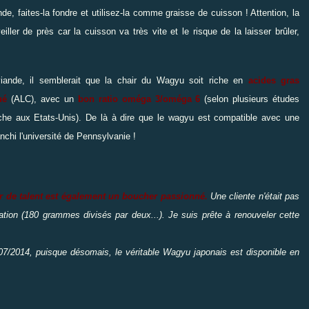
de, faites-la fondre et utilisez-la comme graisse de cuisson ! Attention, la
ler de près car la cuisson va très vite et le risque de la laisser brûler,
e viande, il semblerait que la chair du Wagyu soit riche en
acides gras
ué
(ALC), avec un
bon ratio oméga 3/oméga 6
(selon plusieurs études
rche aux Etats-Unis). De là à dire que le wagyu est compatible avec une
anchi l'université de Pennsylvanie !
r de talent est également un boucher passionné.
Une cliente n'était pas
ation (180 grammes divisés par deux...). Je suis prête à renouveler cette
10/07/2014, puisque désomais, le véritable Wagyu japonais est disponible en