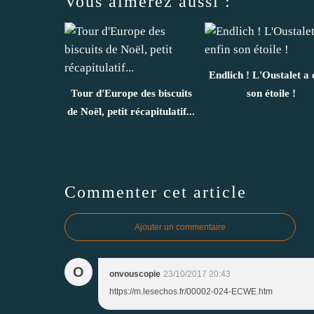
Vous aimerez aussi :
Endlich ! L'Oustalet a 
Tour d'Europe des biscuits
son étoile !
de Noël, petit récapitulatif...
Commenter cet article
Ajouter un commentaire
O
onvouscopie
23/10/2017 20:43
https://m.lesechos.fr/00002-024-ECWE.htm