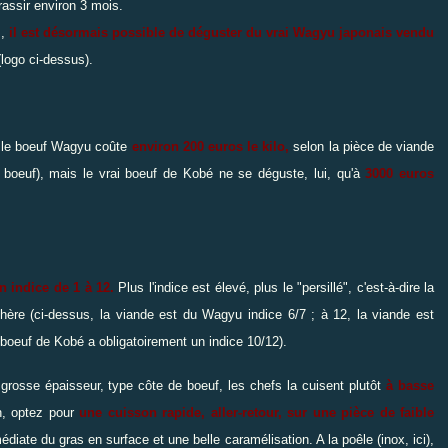
rassir environ 3 mois.
s,
il est désormais possible de déguster du vrai Wagyu japonais vendu
(logo ci-dessus).
 le boeuf Wagyu coûte
environ 200 euros le kilo,
selon la pièce de viande
 boeuf), mais le vrai boeuf de Kobé ne se déguste, lui, qu'à
3000 euros
n indice de 1 à 12.
Plus l'indice est élevé, plus le "persillé", c'est-à-dire la
ère (ci-dessus, la viande est du Wagyu indice 6/7 ; à 12, la viande est
 boeuf de Kobé a obligatoirement un indice 10/12).
rosse épaisseur, type côte de boeuf, les chefs la cuisent plutôt
à basse
n, optez pour
une cuisson rapide, aller-retour, sur une pièce de faible
diate du gras en surface et une belle caramélisation. A la poêle (inox, ici),