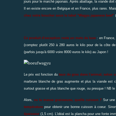
jours pour le marché japonais. Après abattage, la viande doit 
Il en existe encore en Belgique et en France, plus rares. Mai
chez votre boucher sous le label "Wagyu japanese beef"
Ce produit d'exception reste un mets de luxe
: en France,
(comptez plutôt 250 à 280 auros le kilo pour de la côte de
(parfois jusqu'à 6000 voire 8000 euros le kilo) au Japon !
Le prix est fonction du
taux de gras dans l'animal, selon u
marbrure blanche de gras augmente et plus la viande est ch
surtout grasse et plus blanche que rouge, ou presque ! NB le
Alors,
vu la masse graisseuse, quelle cuisson ?
Sur une g
température
pour obtenir une bonne cuisson à coeur. Sino
épaisseur
(1,5 cm). L'idéal est la plancha pour une fonte immé