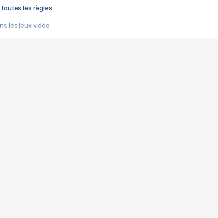
 toutes les règles
s les jeux vidéo
us choquant de Rockstar ? - Le scandale BULLY
e plus moche de Steam
du RÊVE tourne au CAUCHEMAR
pendant 8 heures
it… à tort
umiliés par un jeu vidéo
ire - Final Fantasy 8
ti un empire - Age of Empires
story DOFUS
tard, il crée l'un des pires jeux de tous les temps, MindsEye.