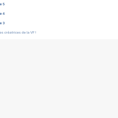
e 5
e 4
e 3
s créatrices de la VF !
e 2
e 1
e Mektoub My Love arrive enfin ! Rencontre avec Shaïn Boumedine et Sal
i : après Toni en famille
elle réalise le bouleversant Dites lui que je l'aime
ais ! Rencontre autour de Vie privée de Rebecca Zlotowski
 de Marguerite, Grave... Rencontre avec Ella Rumpf
 Les Rêveurs, un film intime sur la santé mentale
a avec un film sur le mouvement des Gilets jaunes