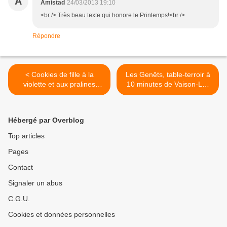
A
Amistad
24/03/2013 19:10
<br /> Très beau texte qui honore le Printemps!<br />
Répondre
< Cookies de fille à la
Les Genêts, table-terroir à
violette et aux pralines
10 minutes de Vaison-La-
roses
Romaine >
Hébergé par Overblog
Top articles
Pages
Contact
Signaler un abus
C.G.U.
Cookies et données personnelles