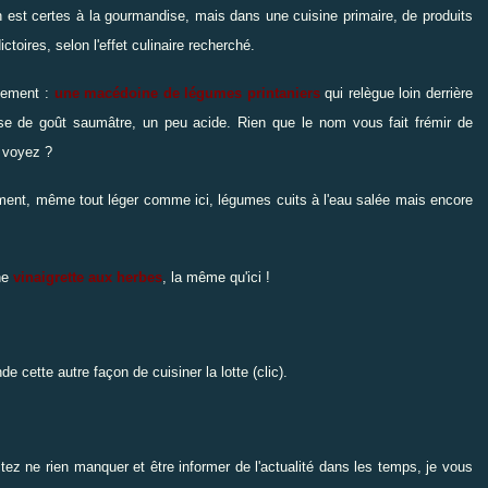
son est certes à la gourmandise, mais dans une cuisine primaire, de produits
toires, selon l'effet culinaire recherché.
gnement :
u
ne
macédoine de légumes printaniers
qui relègue loin derrière
ause de goût saumâtre, un peu acide. Rien que le nom vous fait frémir de
 voyez ?
ent, même tout léger comme ici, légumes cuits à l'eau salée mais encore
une
vinaigrette aux herbes
,
la même qu'ici
!
ande
cette autre façon de cuisiner la lotte (clic).
z ne rien manquer et être informer de l'actualité dans les temps, je vous