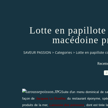
Lotte en papillot
macédoine pr
SAVEUR PASSION
>
Categories
>
Lotte en papillote 
Recett
2
Suite d'un menu dominical de s
façon de
Jacques Le Divellec
du restaurant éponyme, spécia
produits de la mer,
L
arousse des poissons
, dont est tirée 