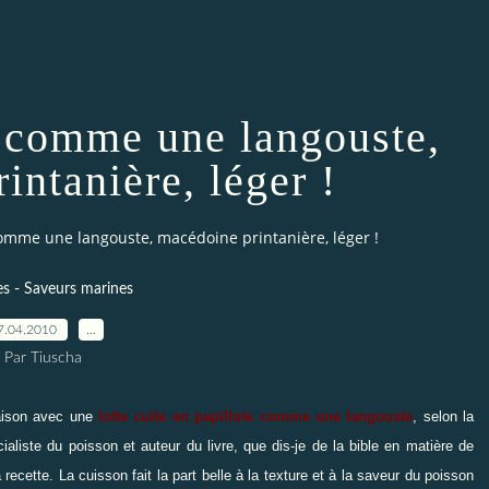
e comme une langouste,
intanière, léger !
comme une langouste, macédoine printanière, léger !
es - Saveurs marines
7.04.2010
…
Par Tiuscha
aison avec une
lotte cuite en papillote comme une langouste
, selon la
liste du poisson et auteur du livre, que dis-je de la bible en matière de
la recette. La cuisson fait la part belle à la texture et à la saveur du poisson