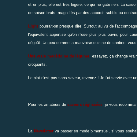
et en plus, elle est très légère, ce qui ne gâte rien. La sai
de saison bruts, magnifiés par des accords subtils ou contradic
Light
pourrait-on presque dire. Surtout au vu de l'accompa
l'équivalent appertisé qu'on n'ose plus plus ouvrir, pour c
dégoût. Un peu comme la mauvaise cuisine de cantine, vous
Une vraie macédoine de légume,
essayez, ça change vraim
croquants.
Le plat n'est pas sans saveur, revenez ! Je l'ai servie avec 
Pour les amateurs de
saveurs réglissées
, je vous recomm
La
Newsletter
va passer en mode bimensuel, si vous souhaite