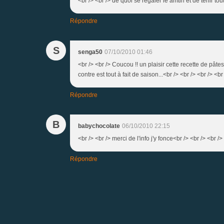
<br /> <br /> de quoi se regaler le amtin et de tenir tou
Répondre
S
senga50
07/10/2010 01:46
<br /> <br /> Coucou !! un plaisir cette recette de pât
contre est tout à fait de saison...<br /> <br /> <br /> <br
Répondre
B
babychocolate
06/10/2010 22:15
<br /> <br /> merci de l'info j'y fonce<br /> <br /> <br />
Répondre