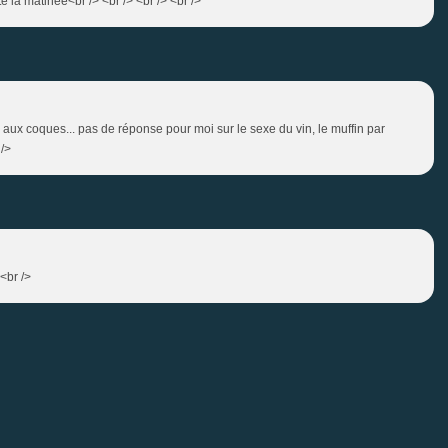
te la matinee<br /> <br /> <br /> <br />
es aux coques... pas de réponse pour moi sur le sexe du vin, le muffin par
 />
 <br />