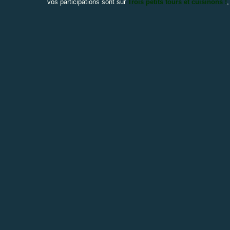
vos participations sont sur
Trois petits tours et cuisinons !