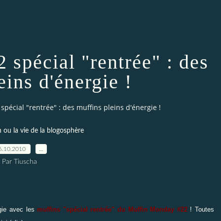
spécial "rentrée" : des
eins d'énergie !
pécial "rentrée" : des muffins pleins d'énergie !
 ou la vie de la blogosphère
6.10.2010
…
Par Tiuscha
rgie avec les
muffins "spécial rentrée" du Muffin Monday #22
! Toutes