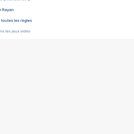
im Rayan
 toutes les règles
s les jeux vidéo
us choquant de Rockstar ? - Le scandale BULLY
e plus moche de Steam
du RÊVE tourne au CAUCHEMAR
pendant 8 heures
it… à tort
umiliés par un jeu vidéo
ire - Final Fantasy 8
ti un empire - Age of Empires
story DOFUS