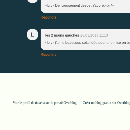
<br /> Delicieusement desuet, j'adore.<br />
Répondre
L
les 2 mains gauches
28/03/2013 11:13
<br /> j'aime beaucoup cette idée pour une mise en bo
Répondre
Voir le profil de
tiuscha
sur le portail Overblog
Créer un blog gratuit sur Overblo