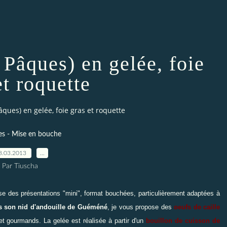
 Pâques) en gelée, foie
et roquette
âques) en gelée, foie gras et roquette
es - Mise en bouche
8.03.2013
…
Par Tiuscha
se des présentations "mini", format bouchées, particulièrement adaptées à
ns son nid d'andouille de Guéméné
, je vous propose des
oeufs de caille
 et gourmands. La gelée est réalisée à partir d'un
bouillon de cuisson de