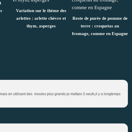
t
s
Variation sur le thème des
arlettes : arlette chèvre et
Reste de purée de pomme de
thym, asperges
terre : croquetas au
fromage, comme en Espagne
e mais en utilisant des moules plus grands je mettais 3 oeufs,il y a longtemps