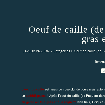
Oeuf de caille (de
gras 
SAVEUR PASSION
>
Categories
>
Oeuf de caille (de P
Recett
2
L'oeuf de caille
est aussi bon que clui de poule mais autori
un
apéritif pascal
! Après
l'oeuf de caille (de Pâques) da
en gelée au foie gras et à la roquette
bien frais, ludiques