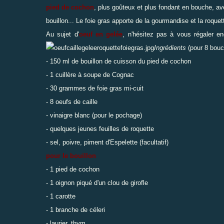
pied de cochon
, plus goûteux et plus fondant en bouche, av
bouillon... Le foie gras apporte de la gourmandise et la roquett
Au sujet d'
oeuf en gelée
, n'hésitez pas à vous régaler 
Ingrédients
(pour 8 bou
- 150 ml de bouillon de cuisson du pied de cochon
- 1 cuillère à soupe de Cognac
- 30 grammes de foie gras mi-cuit
- 8 oeufs de caille
- vinaigre blanc (pour le pochage)
- quelques jeunes feuilles de roquette
- sel, poivre, piment d'Espelette (facultatif)
pour le bouillon
- 1 pied de cochon
- 1 oignon piqué d'un clou de girofle
- 1 carotte
- 1 branche de céleri
- laurier, thym