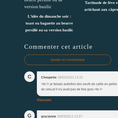
Tartinade de fève e
artichaut aux câpre
L'idée du dimanche soir :
toast ou baguette au beurre
persillé ou sa version basilic
Commenter cet article
Ajouter un commentaire
C
Choupette
28/03/2013 14:25
<br /> je faisais autrefois des oeufs de caille en gelé
de cela,et il n'y avait pas de foie gras.<br />
Répondre
G
gracianne
28/03/2013 13:57