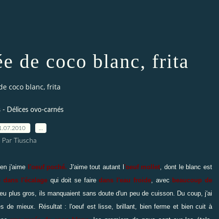
e de coco blanc, frita
e coco blanc, frita
 - Délices ovo-carnés
1.07.2010
…
Par Tiuscha
ien j'aime
l'oeuf poché.
J'aime tout autant l
'oeuf mollet
, dont le blanc est
e dans l'écalage
qui doit se faire
dans l'eau froide
, avec
beaucoup de
 peu plus gros, ils manquaient sans doute d'un peu de cuisson. Du coup, j'ai
de mieux. Résultat : l'oeuf est lisse, brillant, bien ferme et bien cuit à