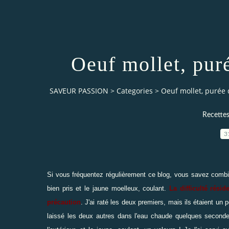
Oeuf mollet, puré
SAVEUR PASSION
>
Categories
>
Oeuf mollet, purée d
Recettes
3
Si vous fréquentez régulièrement ce blog, vous savez comb
bien pris et le jaune moelleux, coulant.
La difficulté résid
précaution
. J'ai raté les deux premiers, mais ils étaient un
laissé les deux autres dans l'eau chaude quelques secondes 