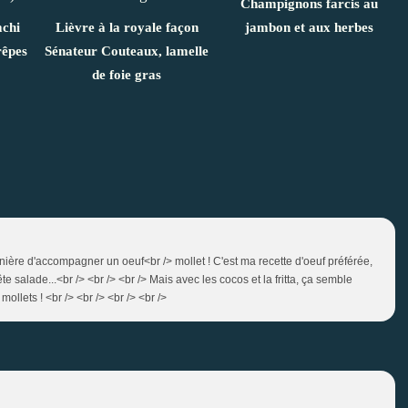
Champignons farcis au
mchi
Lièvre à la royale façon
jambon et aux herbes
rêpes
Sénateur Couteaux, lamelle
de foie gras
anière d'accompagner un oeuf<br /> mollet ! C'est ma recette d'oeuf préférée,
e salade...<br /> <br /> <br /> Mais avec les cocos et la fritta, ça semble
ollets ! <br /> <br /> <br /> <br />