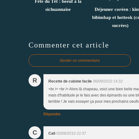
Fête du Têt : boeuf à la
sichuannaise
Déjeuner coréen : ki
bibimbap et hotteok (c
sucrées)
Commenter cet article
Ajouter un commentaire
R
Recette de cuisine facile
06/09/2010 14:32
<br /> <br /> Alors là chapeau, voici une bien belle m
mais d'habitude je le fais avec des épinards ou une bêt
terrible ! Je vais essayer ça pour mes prochains oeufs m
Répondre
C
Cali
03/08/2010 22:37