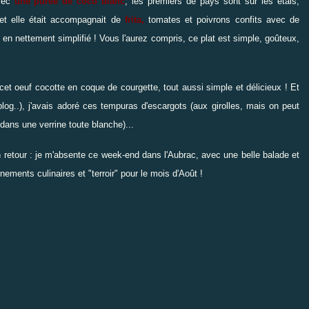
avec
une purée de coco blanc
, les premiers de pays sont sur les étals,
t elle était accompagnait de
frita,
tomates et poivrons confits avec de
, en nettement simplifié ! Vous l'aurez compris, ce plat est simple, goûteux,
c
et oeuf cocotte en coque de courgette
, tout aussi simple et délicieux ! Et
log..), j'avais adoré
ces tempuras d'escargots
(aux girolles, mais on peut
dans une verrine toute blanche
)...
 retour : je m'absente ce week-end dans l'Aubrac, avec une belle balade et
nements culinaires et "terroir" pour le mois d'Août !