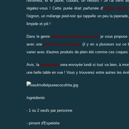
l'extérieur, et le jaune, coulant, un velours ! Je l'ai servi 
régalez-vous ! Cette purée était parfumée d'
origan séché
e
l'oignon, un mélange pied-noir qui rappelle un peu la piperade
limpide et joli !
Dans le genre
cuisine d'été avec un oeuf,
je vous propose 
avec une
purée de coco blanc
(il y en a plusieurs sur ce b
varier avec d'autres produits de plein été comme c
es coques 
Avis, la
Newsletter
sera envoyée lundi si tout va bien, à mon
une belle table en vue ! Vous y trouverez entre autres les évé
Ingrédients
- 1 ou 2 oeufs par personne
- piment d'Espelette