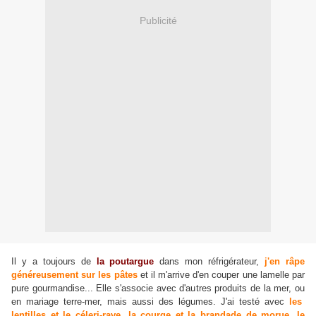
Publicité
Il y a toujours de
la poutargue
dans mon réfrigérateur,
j'en râpe
généreusement sur les pâtes
et il m'arrive d'en couper une lamelle par
pure gourmandise... Elle s'associe avec d'autres produits de la mer, ou
en mariage terre-mer, mais aussi des légumes.
J'ai testé avec
les
lentilles et le céleri-rave
,
la courge et la brandade de morue
,
le