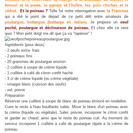
fenouil et la pasta
,
le panais et l'huître
,
les pois chiches et le
cédrat
,
Et le poireau ?
Telle fut notre interrogation avec
la Francesa
qui a été le point de départ de ce petit défi entre amateurs de
poutargue, bottargue (bottarga en italien)
. Je propose un
oeuf
poché, poutargue et déclinaison de poireau.
Et chez elle ce sera
quoi ? Mon petit doigt me dit que ça va "tapéiser" !
Ingrédients
(pour deux)
- 2 oeufs extra- frais
- 2 poireaux fins
- 20 grammes de poutargue environ
- 2 cuillère à soupe de crème liquide
- 1 cuillère à café de citron confit haché
- 3 cl de crème liquide (ou crème végétale)
- vinaigre blanc (cuisson des oeufs)
- sel, poivre
Préparation
Réserver une cuillère à soupe de blanc de poireau émincé en rondelles.
Cuire le reste à l'eau bouillante salée. Mixer le blanc d'un poireau avec
la crème (liquide ou végétale). Saler, poivrer, incorporer le citron confit
et garder au chaud, ainsi que le reste du poireau cuit. Au moment du
service incorporer 1 cuillère à café de poutargue râpée à la crème de
poireau.