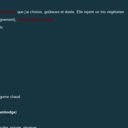
céronnée
que j'ai choisie, goûteuse et dorée. Elle rejoint un trio végétarien
agnement),
cuisiné façon risotto
.
ts
légume chaud
Cambodge
)
 saler, poivrer, réserver.