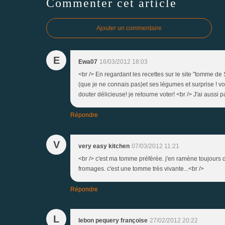
Commenter cet article
Ajouter un commentaire
E
Ewa07
16/03/2012 18:03
<br /> En regardant les recettes sur le site "tomme de 
(que je ne connais pas)et ses légumes et surprise ! voi
douter délicieuse! je retourne voter! <br /> J'ai aussi p
Répondre
V
very easy kitchen
07/03/2012 11:21
<br /> c'est ma tomme préférée. j'en ramène toujours 
fromages. c'est une tomme très vivante...<br />
Répondre
L
lebon pequery françoise
27/02/2012 20:22