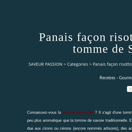
Panais façon risot
tomme de S
SAVEUR PASSION
>
Categories
>
Panais façon risott
Recettes - Gourma
2
Connaissez-vous la
tomme céronnée
? Il s'agit d'une tom
peu plus aromatique que la tomme de savoie traditionnelle. E
due aux cirons ou cérons (encore nommés artisons), des acari