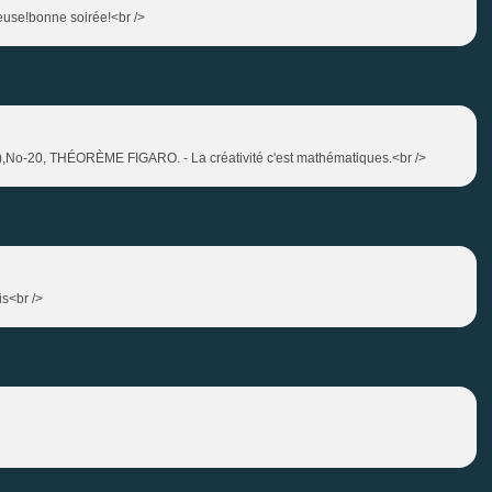
reuse!bonne soirée!<br />
m),No-20, THÉORÈME FIGARO. - La créativité c'est mathématiques.<br />
is<br />