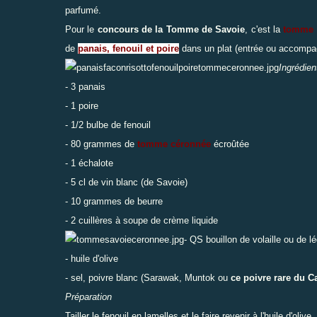
parfumé.
Pour le
concours de la Tomme de Savoie
, c'est la
tomme 
de
panais, fenouil et poire
dans un plat (entrée ou accomp
Ingrédien
- 3 panais
- 1 poire
- 1/2 bulbe de fenouil
- 80 grammes de
tomme céronnée
écroûtée
- 1 échalote
- 5 cl de vin blanc (de Savoie)
- 10 grammes de beurre
- 2 cuillères à soupe de crème liquide
- QS bouillon de volaille ou de 
- huile d'olive
- sel, poivre blanc (Sarawak, Muntok ou
ce poivre rare du 
Préparation
Tailler le fenouil en lamelles et le faire revenir à l'huile d'olive,