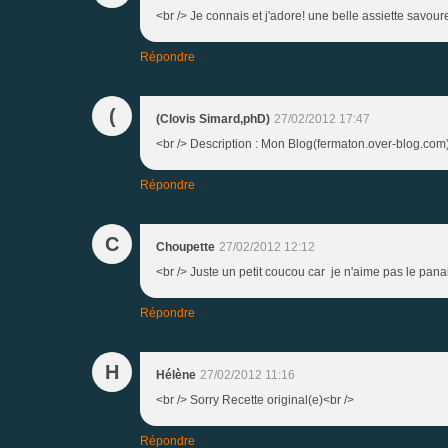
<br /> Je connais et j'adore! une belle assiette savou
Répondre
(
(Clovis Simard,phD)
27/02/2012 17:47
<br /> Description : Mon Blog(fermaton.over-blog.co
Répondre
C
Choupette
27/02/2012 12:12
<br /> Juste un petit coucou car je n'aime pas le pana
Répondre
H
Hélène
27/02/2012 11:16
<br /> Sorry Recette original(e)<br />
Répondre