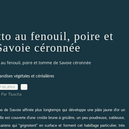
to au fenouil, poire et
avoie céronnée
o au fenouil, poire et tomme de Savoie céronnée
ndises végétales et céréalières
7.02.2012
…
Par Tiuscha
me de Savoie affinée plus longtemps qui développe une pâte jaune d'or un
lle est couverte d'une croûte brune à grisâtre, un peu poudreuse, sableuse,
ens qui "grignotent" en surface et forment cet habillage particulier, très