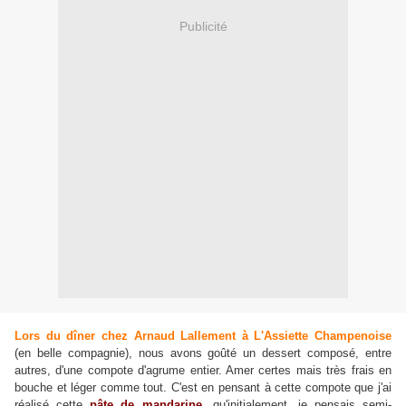
Publicité
Lors du dîner chez Arnaud Lallement à L'Assiette Champenoise
(en belle compagnie), nous avons goûté un dessert composé, entre
autres, d'une compote d'agrume entier. Amer certes mais très frais en
bouche et léger comme tout. C'est en pensant à cette compote que j'ai
réalisé cette
pâte de mandarine
, qu'initialement, je pensais semi-