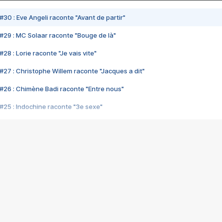
#30 : Eve Angeli raconte "Avant de partir"
#29 : MC Solaar raconte "Bouge de là"
28 : Lorie raconte "Je vais vite"
#27 : Christophe Willem raconte "Jacques a dit"
#26 : Chimène Badi raconte "Entre nous"
#25 : Indochine raconte "3e sexe"
#24 : Zaho raconte "C'est chelou"
#23 : Patrick Bruel raconte "Au café des délices"
#22 : Kyo raconte "Le chemin"
#21 : Nolwenn Leroy raconte "Cassé"
#20 : Patrick Hernandez raconte "Born to be alive"
#19 : Lorie raconte "Près de moi"