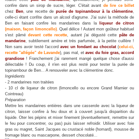
confire dans un sirop de sucre, léger. C'était avant
de lire ce billet
chez
Ben
, une recette de
purée de topinambour à la clémentine
,
celle-ci étant confite dans un alcool d'agrume. J'ai suivi la méthode de
Ben en faisant confire les mandarines dans la
liqueur de citron
(maison, façon limoncello)
. Quel délice ! Autant mon goûteur habituel
s'est pâmé
devant cette recette
, autant j'ai dégusté cette
pâte de
mandarine
, subtilement amère et très parfumée, à la petite cuillère !
Non sans avoir testé l'accord
avec un fondant au chocolat
(
celui-ci,
recette "allégée" de Lavande
), pas mal, et
avec du foie gras, accord
grandiose
! Franchement j'ai rarement mangé quelque chose d'aussi
délectable ! Du coup, il n'en est plus resté pour tester la purée de
topinambour de Ben... A renouveler avec la clémentine donc.
Ingrédients
- 2 mandarines non traitées
- 10 cl de liqueur de citron (limoncello ou encore Grand Marnier ou
Cointreau)
Préparation
Mettre les mandarines entières dans une casserole avec la liqueur de
citron, laisser confire à feu doux et à couvert jusqu'à disparition du
liquide. Oter les pépins et mixer finement (éventuellement, remettre sur
le feu pour concentrer, ou pas) puis laisser refroidir. Utiliser avec foie
gras ou magret, Saint Jacques ou crustacé noble (homard), mousse de
fromage blanc ou mascarpone, dessert chocolaté...