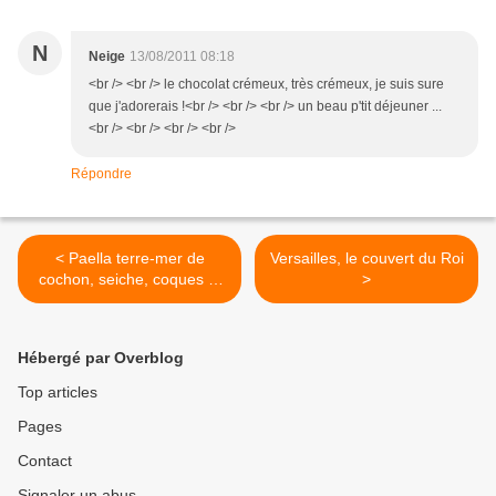
N
Neige
13/08/2011 08:18
<br /> <br /> le chocolat crémeux, très crémeux, je suis sure
que j'adorerais !<br /> <br /> <br /> un beau p'tit déjeuner ...
<br /> <br /> <br /> <br />
Répondre
< Paella terre-mer de
Versailles, le couvert du Roi
cochon, seiche, coques et
>
palourdes
Hébergé par Overblog
Top articles
Pages
Contact
Signaler un abus