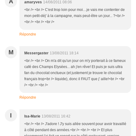
A
amaryves
14/08/2011 08:06
<br /> <br /> C'est trop loin pour moi....je vais me contenter de
mon petit-déj' à la campagne, mais peut-être un jour... ?<br />
<br /> <br /> <br />
Répondre
M
Messergaster
13/08/2011 18:14
<br /> <br /> On m'a dit qu'un jour on m'y porterait à ce fameux
café des Champs Elysées... ah j'en rêve! Et puis je suis ultra
fan du chocolat onctueux (et justement je trouve le chocolat
français trop<br /> liquide), donc il FAUT que j' aille!<br /> <br
/> <br /> <br />
Répondre
I
Isa-Marie
13/08/2011 16:42
<br /> <br /> J'adore ! J'y suis allée souvent pour avoir travaillé
à côté pendant des années.<br /> <br /> <br /> Et plus