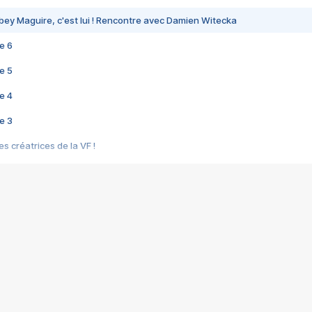
bey Maguire, c'est lui ! Rencontre avec Damien Witecka
e 6
e 5
e 4
e 3
s créatrices de la VF !
e 2
e 1
e Mektoub My Love arrive enfin ! Rencontre avec Shaïn Boumedine et Sal
i : après Toni en famille
elle réalise le bouleversant Dites lui que je l'aime
ais ! Rencontre autour de Vie privée de Rebecca Zlotowski