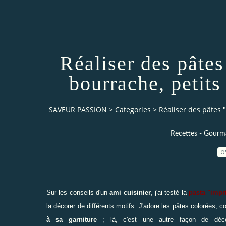
Réaliser des pâtes
bourrache, petits
SAVEUR PASSION
>
Categories
>
Réaliser des pâtes 
Recettes - Gourma
0
Sur les conseils d'un
ami cuisinier
, j'ai testé la
pasta "imp
la décorer de différents motifs. J'adore les pâtes colorées,
à sa garniture
; là, c'est une autre façon de décor