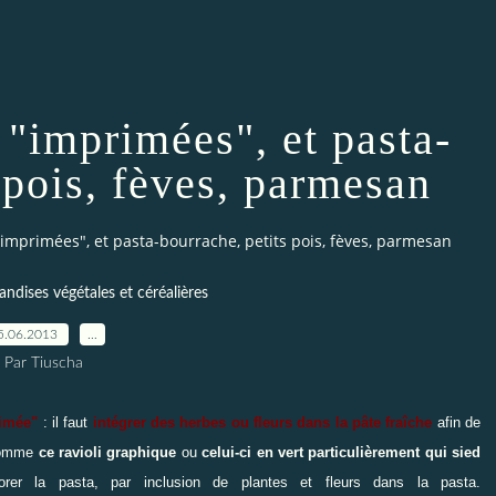
 "imprimées", et pasta-
 pois, fèves, parmesan
"imprimées", et pasta-bourrache, petits pois, fèves, parmesan
ndises végétales et céréalières
5.06.2013
…
Par Tiuscha
rimée"
: il faut
intégrer des herbes ou fleurs dans la pâte fraîche
afin de
 comme
ce ravioli graphique
ou
celui-ci en vert particulièrement qui sied
er la pasta, par inclusion de plantes et fleurs dans la pasta.