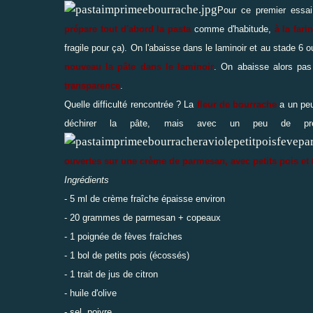
Pour ce premier essai,
prépare tout d'abord la pasta
comme d'habitude,
à la fari
fragile pour ça). On l'abaisse dans le laminoir et au stade 6 o
nouveau la pâte dans le laminoir
. On abaisse alors pas
transparence
.
Quelle difficulté rencontrée ? La
fleur de bourrache
a un peu
déchirer la pâte, mais avec un peu de préc
ouvertes sur une crème de parmesan, avec petits pois et 
Ingrédients
- 5 ml de crème fraîche épaisse environ
- 20 grammes de parmesan + copeaux
- 1 poignée de fèves fraîches
- 1 bol de petits pois (écossés)
- 1 trait de jus de citron
- huile d'olive
- sel, poivre