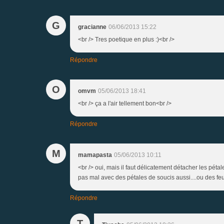
G
gracianne
06/06/2013 15:22
<br /> Tres poetique en plus :)<br />
Répondre
O
omvm
05/06/2013 18:41
<br /> ça a l'air tellement bon<br />
Répondre
M
mamapasta
05/06/2013 10:11
<br /> oui, mais il faut délicatement détacher les pétale
pas mal avec des pétales de soucis aussi....ou des feui
Répondre
T