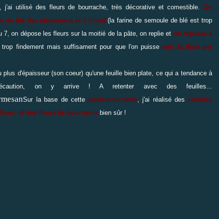
 j'ai utilisé des fleurs de bourrache, très décorative et comestible.
On
ne de blé dur idéalement et à l'oeuf
(la farine de semoule de blé est trop
u 7, on dépose les fleurs sur la moitié de la pâte, on replie et
on repasse à
 trop findement mais suffisament pour que l'on puisse
voir la fleur par
 plus d'épaisseur (son coeur) qu'une feuille bien plate, ce qui a tendance à
aution, on y arrive ! A retenter avec des feuilles...
Sur la base de cette
pasta-bourrache
, j'ai réalisé des
ravioles
fèves, et des fleurs de bourrache
bien sûr !