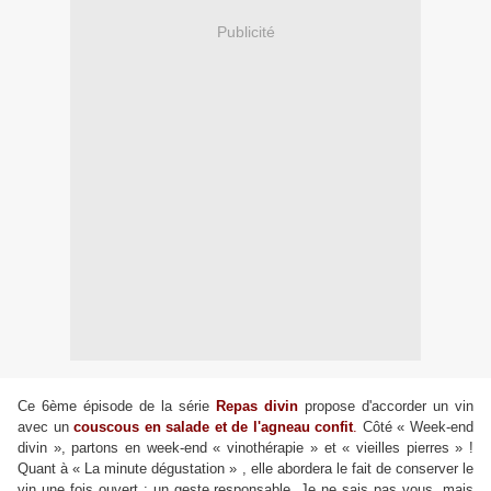
Publicité
Ce 6ème épisode de la série
Repas divin
propose d'accorder un vin
avec un
couscous en salade et de l'agneau confit
.
Côté « Week-end
divin », partons en week-end « vinothérapie » et « vieilles pierres » !
Quant à « La minute dégustation » , elle abordera le fait de conserver le
vin une fois ouvert : un geste responsable. Je ne sais pas vous, mais