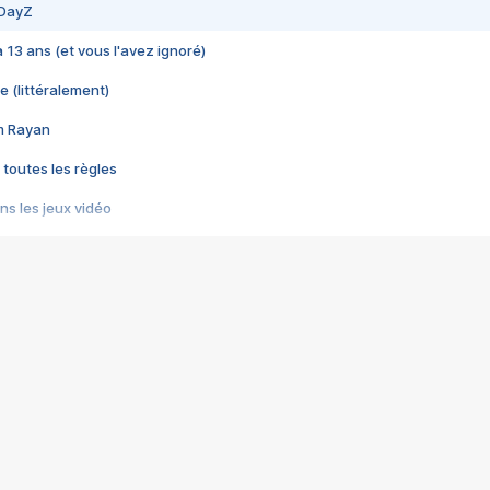
 DayZ
 a 13 ans (et vous l'avez ignoré)
e (littéralement)
im Rayan
 toutes les règles
s les jeux vidéo
us choquant de Rockstar ? - Le scandale BULLY
e plus moche de Steam
du RÊVE tourne au CAUCHEMAR
pendant 8 heures
it… à tort
umiliés par un jeu vidéo
ire - Final Fantasy 8