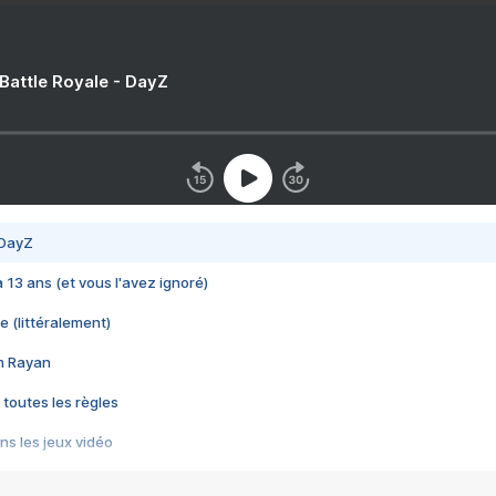
 Battle Royale - DayZ
 DayZ
 a 13 ans (et vous l'avez ignoré)
e (littéralement)
im Rayan
 toutes les règles
s les jeux vidéo
us choquant de Rockstar ? - Le scandale BULLY