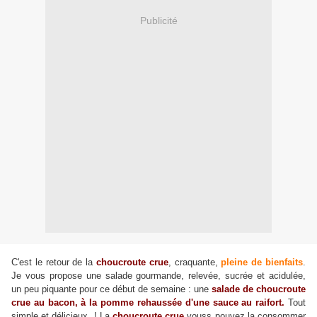
Publicité
C'est le retour de la
choucroute crue
, craquante,
pleine de bienfaits
.
Je vous propose une salade gourmande, relevée, sucrée et acidulée,
un peu piquante pour ce début de semaine : une
salade de choucroute
crue au bacon, à la pomme rehaussée d'une sauce au raifort.
Tout
simple et délicieux ! La
choucroute crue
vouss pouvez la consommer