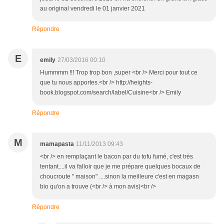
au original vendredi le 01 janvier 2021
Répondre
E
emily
27/03/2016 00:10
Hummmm !!! Trop trop bon ,super <br /> Merci pour tout ce
que tu nous apportes.<br /> http://heights-
book.blogspot.com/search/label/Cuisine<br /> Emily
Répondre
M
mamapasta
11/11/2013 09:43
<br /> en remplaçant le bacon par du tofu fumé, c'est très
tentant....il va falloir que je me prépare quelques bocaux de
choucroute " maison" ....sinon la meilleure c'est en magasn
bio qu'on a trouve (<br /> à mon avis)<br />
Répondre