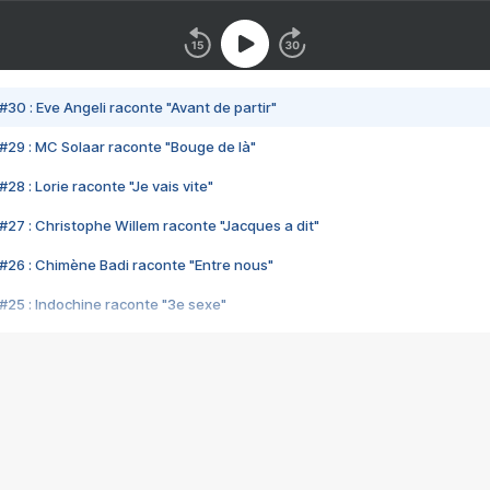
#30 : Eve Angeli raconte "Avant de partir"
#29 : MC Solaar raconte "Bouge de là"
28 : Lorie raconte "Je vais vite"
#27 : Christophe Willem raconte "Jacques a dit"
#26 : Chimène Badi raconte "Entre nous"
#25 : Indochine raconte "3e sexe"
#24 : Zaho raconte "C'est chelou"
#23 : Patrick Bruel raconte "Au café des délices"
#22 : Kyo raconte "Le chemin"
#21 : Nolwenn Leroy raconte "Cassé"