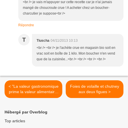
<br /> je vais m'appuyer sur cette recette car je n'ai jamais
mangé de choucroute crue ! A acheter chez un boucher-
charcutier je suppose<br />
Répondre
T
Tiuscha
04/11/2013 10:13
<br /> <br /> je l'achète crue en magasin bio soit en
vrac soit en boîte de 1 kilo. Mon boucher n'en vend
que de la cuisinée...<br /> <br /> <br /> <br />
< "La valeur gastronomique
Foies de volaille et chutney
prime la valeur alimentaire"
aux deux figues >
: la psychanalyse du feu -
Gaston Bachelard
Hébergé par Overblog
Top articles