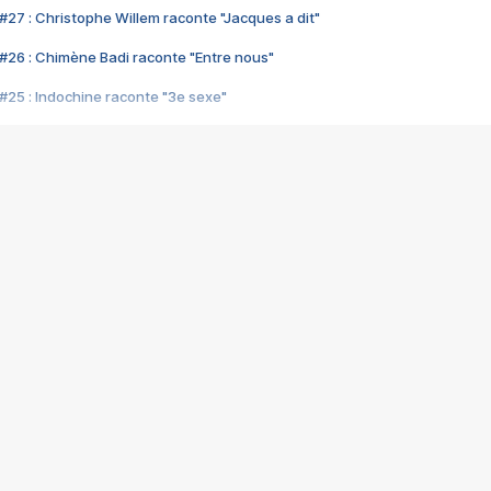
#27 : Christophe Willem raconte "Jacques a dit"
#26 : Chimène Badi raconte "Entre nous"
#25 : Indochine raconte "3e sexe"
#24 : Zaho raconte "C'est chelou"
#23 : Patrick Bruel raconte "Au café des délices"
#22 : Kyo raconte "Le chemin"
#21 : Nolwenn Leroy raconte "Cassé"
#20 : Patrick Hernandez raconte "Born to be alive"
#19 : Lorie raconte "Près de moi"
#18 : Michael Jones raconte "A nos actes manqués" (avec Jean-Jacque
#17 : Khaled raconte "Aïcha"
#16 : Corneille raconte "Parce qu'on vient de loin"