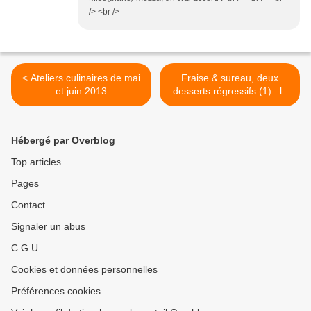
/> <br />
< Ateliers culinaires de mai
Fraise & sureau, deux
et juin 2013
desserts régressifs (1) : le
riz au lait >
Hébergé par Overblog
Top articles
Pages
Contact
Signaler un abus
C.G.U.
Cookies et données personnelles
Préférences cookies