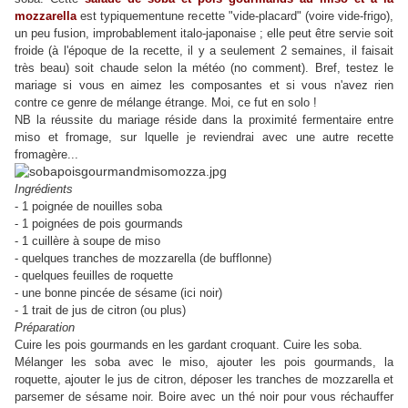
mozzarella
est typiquementune recette "vide-placard" (voire vide-frigo),
un peu fusion, improbablement italo-japonaise ; elle peut être servie soit
froide (à l'époque de la recette, il y a seulement 2 semaines, il faisait
très beau) soit chaude selon la météo (no comment). Bref, testez le
mariage si vous en aimez les composantes et si vous n'avez rien
contre ce genre de mélange étrange. Moi, ce fut en solo !
NB la réussite du mariage réside dans la proximité fermentaire entre
miso et fromage, sur lquelle je reviendrai avec une autre recette
fromagère...
Ingrédients
- 1 poignée de nouilles soba
- 1 poignées de pois gourmands
- 1 cuillère à soupe de miso
- quelques tranches de mozzarella (de bufflonne)
- quelques feuilles de roquette
- une bonne pincée de sésame (ici noir)
- 1 trait de jus de citron (ou plus)
Préparation
Cuire les pois gourmands en les gardant croquant. Cuire les soba.
Mélanger les soba avec le miso, ajouter les pois gourmands, la
roquette, ajouter le jus de citron, déposer les tranches de mozzarella et
parsemer de sésame noir. Boire avec un thé noir pour vous réchauffer