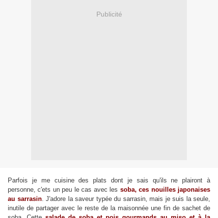
Publicité
Parfois je me cuisine des plats dont je sais qu'ils ne plairont à
personne, c'ets un peu le cas avec les
soba, ces nouilles japonaises
au sarrasin
. J'adore la saveur typée du sarrasin, mais je suis la seule,
inutile de partager avec le reste de la maisonnée une fin de sachet de
soba. Cette
salade de soba et pois gourmands au miso et à la