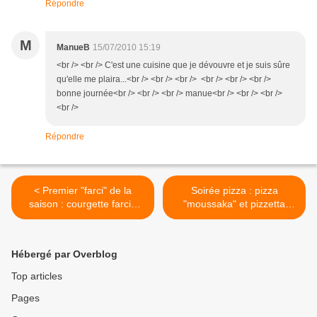
Répondre
M
ManueB
15/07/2010 15:19
<br /> <br /> C'est une cuisine que je dévouvre et je suis sûre
qu'elle me plaira...<br /> <br /> <br /> <br /> <br /> <br />
bonne journée<br /> <br /> <br /> manue<br /> <br /> <br />
<br />
Répondre
< Premier "farci" de la
Soirée pizza : pizza
saison : courgette farcie
"moussaka" et pizzetta
d'agneau à l'orientale
pêche/verveine >
Hébergé par Overblog
Top articles
Pages