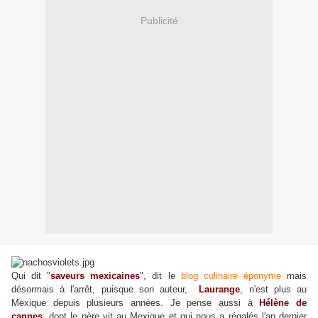
Publicité
Q
ui dit "
saveurs mexicaines
", dit le
blog culinaire éponyme
mais
désormais à l'arrêt, puisque son auteur,
Laurange
, n'est plus au
Mexique depuis plusieurs années. Je pense aussi à
Hélène de
cannes
, dont le père vit au Mexique et qui nous a régalés l'an dernier