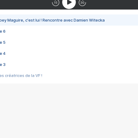
bey Maguire, c'est lui ! Rencontre avec Damien Witecka
e 6
e 5
e 4
e 3
s créatrices de la VF !
e 2
e 1
e Mektoub My Love arrive enfin ! Rencontre avec Shaïn Boumedine et Sal
i : après Toni en famille
elle réalise le bouleversant Dites lui que je l'aime