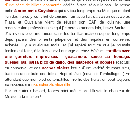
d'une
série
de billets
chamarrés
dédiés à son séjour là-bas. Je pense
enfin
à mon amie Guyslaine
qui a vécu longtemps au Mexique et dont
l'un des frères y est chef de cuisine - un autre fait sa saison estivale au
Plaza et Guyslaine vient de réussir son CAP de cuisine, une
reconversion professionnelle qui j'espère la mènera loin, bravo Bonita !
J'avais envie de me lancer dans les tortillas maison depuis longtemps
déjà, j'avais des piments jalapenos et des nopales en conserve,
achetés il y a quelques mois, et j'ai repéré tout ce que je pouvais
facilement faire, à la fois chez Laurange et chez Hélène :
tortillas avec
une garniture improvisée, guacamole, sauce au fromage,
quesadillas, salsa pico de gallo, des
ja
lapenos et nopales
(cactus)
en conserve, et des
nachos violets
issus d'une variété de maïs bleu,
tradition ancestrale des tribus Hopi et Zuni (nous dit l'emballage...).En
attendant que mon pied de tomatillos m'offre des fruits, on peut toujours
se rabattre sur
une salsa de physallis
...
Par un curieux hasard, l'après midi même on diffusait le chanteur de
Mexico à la
maison !