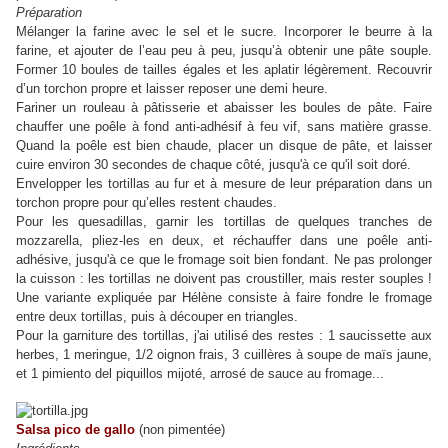
Préparation
Mélanger la farine avec le sel et le sucre. Incorporer le beurre à la
farine, et ajouter de l’eau peu à peu, jusqu’à obtenir une pâte souple.
Former 10 boules de tailles égales et les aplatir légèrement. Recouvrir
d’un torchon propre et laisser reposer une demi heure.
Fariner un rouleau à pâtisserie et abaisser les boules de pâte. Faire
chauffer une poêle à fond anti-adhésif à feu vif, sans matière grasse.
Quand la poêle est bien chaude, placer un disque de pâte, et laisser
cuire environ 30 secondes de chaque côté, jusqu'à ce qu'il soit doré.
Envelopper les tortillas au fur et à mesure de leur préparation dans un
torchon propre pour qu’elles restent chaudes.
Pour les quesadillas, garnir les tortillas de quelques tranches de
mozzarella, pliez-les en deux, et réchauffer dans une poêle anti-
adhésive, jusqu'à ce que le fromage soit bien fondant. Ne pas prolonger
la cuisson : les tortillas ne doivent pas croustiller, mais rester souples !
Une variante expliquée par Hélène consiste à faire fondre le fromage
entre deux tortillas, puis à découper en triangles.
Pour la garniture des tortillas, j'ai utilisé des restes : 1 saucissette aux
herbes, 1 meringue, 1/2 oignon frais, 3 cuillères à soupe de maïs jaune,
et 1 pimiento del piquillos mijoté, arrosé de sauce au fromage...
Salsa pico de gallo
(non pimentée)