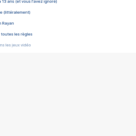
 a 13 ans (et vous l'avez ignoré)
e (littéralement)
im Rayan
 toutes les règles
s les jeux vidéo
us choquant de Rockstar ? - Le scandale BULLY
e plus moche de Steam
du RÊVE tourne au CAUCHEMAR
pendant 8 heures
it… à tort
umiliés par un jeu vidéo
ire - Final Fantasy 8
ti un empire - Age of Empires