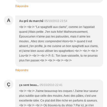
Répondre
A
Au gré du marché
05/10/2010 23:54
<br /> <br /> "Le spaghetti aux clams", comme on l'appelait
quand j'étais petite. J'en suis folle! Malheureusement,
Épouxcurien n'aime pas les palourdes, mais il aime les
moules...Allez donc comprendre! Alors<br /> quand il est
absent, j'en profite, je me cuisine un bon spaghetti aux clams,
et j'aime bien aussi utiliser les spaghettoni.<br /> <br /> <br />
Lou<br /> <br /> <br /> P.-S.: Ton lave-vaisselle, tu ne pourras
plus t'en passer.<br /> <br /> <br /> <br />
Répondre
Ç
ça sent beau...
05/10/2010 22:41
<br /> <br /> J'aime beaucoup les coques ! J'aime leur saveur
plus subtile que celle des moules. Avec des pâtes, c'est une
excellente idée. Ce plat doit être riche en parfums & saveurs.
<br /> <br /> <br /> Où trouves-tu du shiso ? Par ici, je n'en