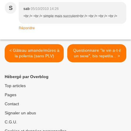
S
sab
05/10/2010 14:26
<br /> <br /> simple mais succulent<br /> <br /> <br /> <br />
Répondre
< Gâteau amande/mûres à
Questionnaire "le vin a-t-il
la polenta (sans PLV)
un sexe", bis repetita... >
Hébergé par Overblog
Top articles
Pages
Contact
Signaler un abus
C.G.U.