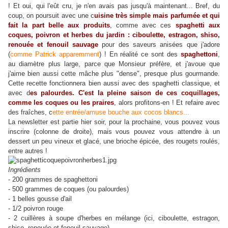
! Et oui, qui l'eût cru, je n'en avais pas jusqu'à maintenant... Bref, du
coup, on poursuit avec une c
uisine très simple mais parfumée et qui
fait la part belle aux produits
, comme avec ces
spaghetti aux
coques, poivron et herbes du jardin : ciboulette, estragon, shiso,
renouée et fenouil sauvage
pour des saveurs anisées que j'adore
(
comme Patrick apparemment
) ! En réalité ce sont des
spaghettoni
,
au diamètre plus large, parce que Monsieur préfère, et j'avoue que
j'aime bien aussi cette mâche plus "dense", presque plus gourmande.
Cette recette fonctionnera bien aussi avec des spaghetti classique, et
avec d
es palourdes. C'est la pleine saison de ces coquillages,
comme les coques ou les praires
, alors profitons-en ! Et refaire avec
des fraîches, c
ette entrée/amuse bouche aux cocos blancs...
La newsletter est partie hier soir, pour la prochaine, vous pouvez vous
inscrire (colonne de droite), mais vous pouvez vous attendre à un
dessert un peu vineux et glacé, une brioche épicée, des rougets roulés,
entre autres !
Ingrédients
- 200 grammes de spaghettoni
- 500 grammes de coques (ou palourdes)
- 1 belles gousse d'ail
- 1/2 poivron rouge
- 2 cuillères à soupe d'herbes en mélange (ici, ciboulette, estragon,
shiso, renouée et fenouil sauvage)