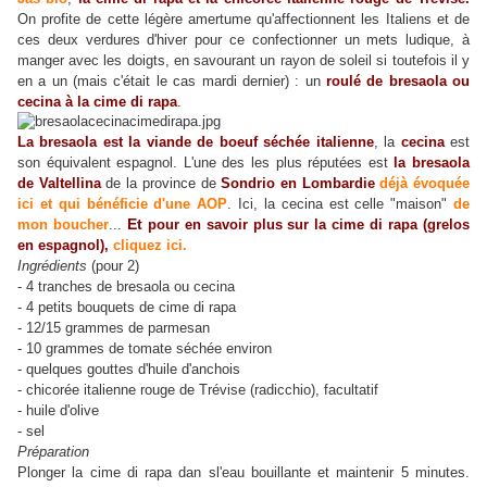
On profite de cette légère amertume qu'affectionnent les Italiens et de
ces deux verdures d'hiver pour ce confectionner un mets ludique, à
manger avec les doigts, en savourant un rayon de soleil si toutefois il y
en a un (mais c'était le cas mardi dernier) : un
roulé de bresaola ou
cecina à la cime di rapa
.
La bresaola est la viande de boeuf séchée italienne
, la
cecina
est
son équivalent espagnol. L'une des les plus réputées est
la
bresaola
de Valtellina
de la province de
Sondrio en Lombardie
déjà évoquée
ici et qui bénéficie d'une AOP
. Ici, la cecina est celle "maison"
de
Et
mon boucher
...
pour en savoir plus sur la cime di rapa
(grelos
en espagnol),
cliquez ici.
Ingrédients
(pour 2)
- 4 tranches de bresaola ou cecina
- 4 petits bouquets de cime di rapa
- 12/15 grammes de parmesan
- 10 grammes de tomate séchée environ
- quelques gouttes d'huile d'anchois
- chicorée italienne rouge de Trévise (radicchio), facultatif
- huile d'olive
- sel
Préparation
Plonger la cime di rapa dan sl'eau bouillante et maintenir 5 minutes.