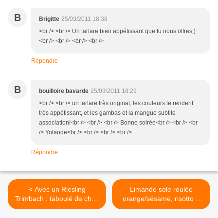
B
Brigitte
25/03/2011 18:38
<br /> <br /> Un tartare bien appétissant que tu nous offres;)
<br /> <br /> <br /> <br />
Répondre
B
bouilloire bavarde
25/03/2011 18:29
<br /> <br /> un tartare très original, les couleurs le rendent
très appétissant, et les gambas et la mangue subtile
association!<br /> <br /> <br /> Bonne soirée<br /> <br /> <br
/> Yolande<br /> <br /> <br /> <br />
Répondre
< Avec un Riesling
Limande sole roulée
Trimbach : taboulé de chou
orange/sésame, risotto à
fleur au saumon
l'orange sanguine >