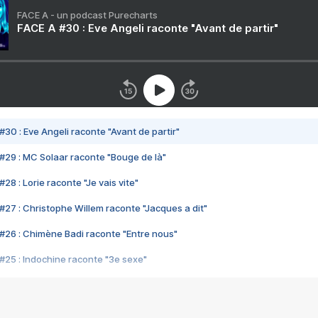
FACE A - un podcast Purecharts
FACE A #30 : Eve Angeli raconte "Avant de partir"
#30 : Eve Angeli raconte "Avant de partir"
#29 : MC Solaar raconte "Bouge de là"
28 : Lorie raconte "Je vais vite"
#27 : Christophe Willem raconte "Jacques a dit"
#26 : Chimène Badi raconte "Entre nous"
#25 : Indochine raconte "3e sexe"
#24 : Zaho raconte "C'est chelou"
#23 : Patrick Bruel raconte "Au café des délices"