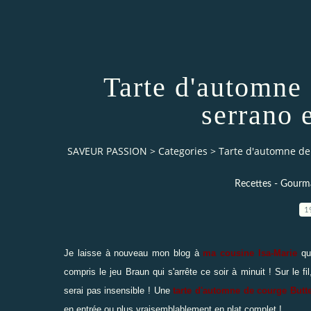
Tarte d'automne
serrano 
SAVEUR PASSION
>
Categories
>
Tarte d'automne de 
Recettes - Gourma
1
Je laisse à nouveau mon blog à
ma cousine Isa-Marie
qui
compris
le jeu Braun qui s'arrête ce soir à minuit
! Sur le fi
serai pas insensible ! Une
tarte d'automne de courge Butt
en entrée ou plus vraisemblablement en plat complet !