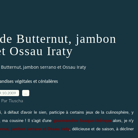
 de Butternut, jambon
et Ossau Iraty
Butternut, jambon serrano et Ossau Iraty
ndises végétales et céréalières
9.10.2009
…
Par Tiuscha
, à défaut d'avoir le sien, participe à certains jeux de la culinosphère, y
l, ma cousine ! Il s'agit d'une
gourmandise basquo-ibérique
alors, je n'y
ernut, jambon serrano et Ossau Iraty
, délicieuse et de saison, à décliner