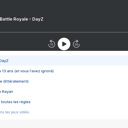
 Battle Royale - DayZ
 DayZ
 a 13 ans (et vous l'avez ignoré)
e (littéralement)
im Rayan
 toutes les règles
s les jeux vidéo
us choquant de Rockstar ? - Le scandale BULLY