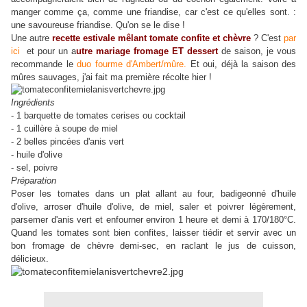
manger comme ça, comme une friandise, car c'est ce qu'elles sont. :
une savoureuse friandise. Qu'on se le dise !
Une autre
recette estivale mêlant tomate confite et chèvre
? C'est
par
ici
et pour un a
utre mariage fromage ET dessert
de saison, je vous
recommande le
duo fourme d'Ambert/mûre.
Et oui, déjà la saison des
mûres sauvages, j'ai fait ma première récolte hier !
Ingrédients
- 1 barquette de tomates cerises ou cocktail
- 1 cuillère à soupe de miel
- 2 belles pincées d'anis vert
- huile d'olive
- sel, poivre
Préparation
Poser les tomates dans un plat allant au four, badigeonné d'huile
d'olive, arroser d'huile d'olive, de miel, saler et poivrer légèrement,
parsemer d'anis vert et enfourner environ 1 heure et demi à 170/180°C.
Quand les tomates sont bien confites, laisser tiédir et servir avec un
bon fromage de chèvre demi-sec, en raclant le jus de cuisson,
délicieux.