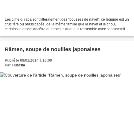
Les cime di rapa sont littéralement des "pousses de navet", ce légume est un
crucifère ou brassicacée, de la même famille que le navet et le chou,
certains le disent ancêtre du brocolis auquel il ressemble avec ses sommités
fleuries et dont il a une saveur...
Râmen, soupe de nouilles japonaises
Publié le 08/01/2014 à 16:09
Par
Tiuscha