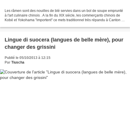
Les râmen sont des nouilles de blé servies dans un bol de soupe emprunté
à l'art culinaire chinois . A la fin du XIX siècle, les commerçants chinois de
Kobé et Yokohama "importent" ce mets traditionnel très répandu à Canton et
Shanghaï : un plat quotidien...
Lingue di suocera (langues de belle mère), pour
changer des grissini
Publié le 05/10/2013 à 12:15
Par
Tiuscha