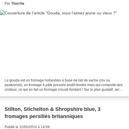
Par
Tiuscha
Le gouda est un fromage hollandais à base de lait de vache (cru ou
pasteurisé), un fromage à pâte pressée plutôt tendre mais qui comporte des
cristaux, ce qui en fait un fromage crousti-fondant ! Sur le plan gustatif, selon
les âges, il "tire" vers des...
Stilton, Stichelton & Shropshire blue, 3
fromages persillés britanniques
Publié le 11/05/2014 à 14:56