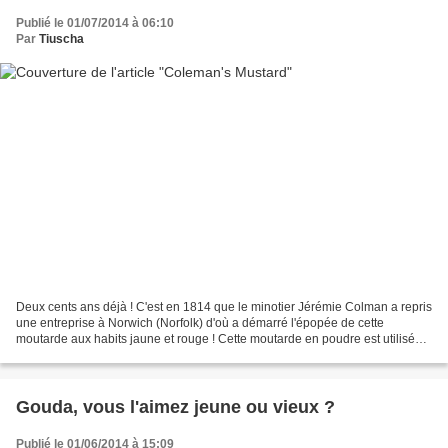
Publié le 01/07/2014 à 06:10
Par
Tiuscha
Deux cents ans déjà ! C'est en 1814 que le minotier Jérémie Colman a repris
une entreprise à Norwich (Norfolk) d'où a démarré l'épopée de cette
moutarde aux habits jaune et rouge ! Cette moutarde en poudre est utilisée
depuis pour relever divers condiments...
Gouda, vous l'aimez jeune ou vieux ?
Publié le 01/06/2014 à 15:09