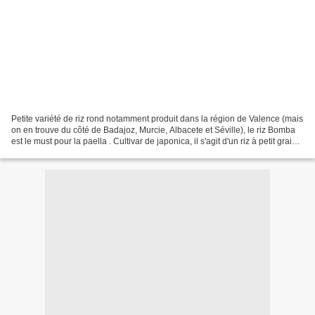
Petite variété de riz rond notamment produit dans la région de Valence (mais
on en trouve du côté de Badajoz, Murcie, Albacete et Séville), le riz Bomba
est le must pour la paella . Cultivar de japonica, il s'agit d'un riz à petit grain
(5,2 mm) qui peut...