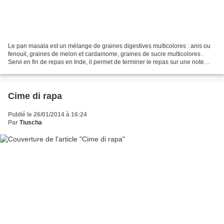
Le pan masala est un mélange de graines digestives multicolores : anis ou
fenouil, graines de melon et cardamome, graines de sucre multicolores .
Servi en fin de repas en Inde, il permet de terminer le repas sur une note
légère et sucrée, en rafraichissant...
Cime di rapa
Publié le 26/01/2014 à 16:24
Par
Tiuscha