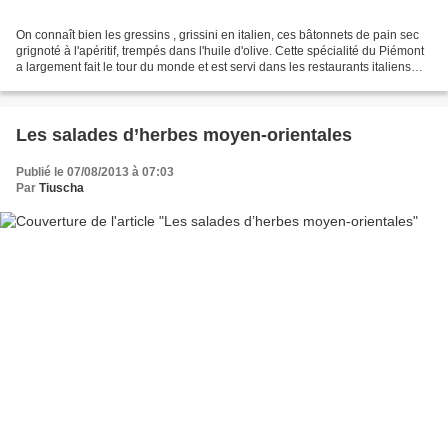
On connaît bien les gressins , grissini en italien, ces bâtonnets de pain sec
grignoté à l'apéritif, trempés dans l'huile d'olive. Cette spécialité du Piémont
a largement fait le tour du monde et est servi dans les restaurants italiens
mais pas que......
Les salades d’herbes moyen-orientales
Publié le 07/08/2013 à 07:03
Par
Tiuscha