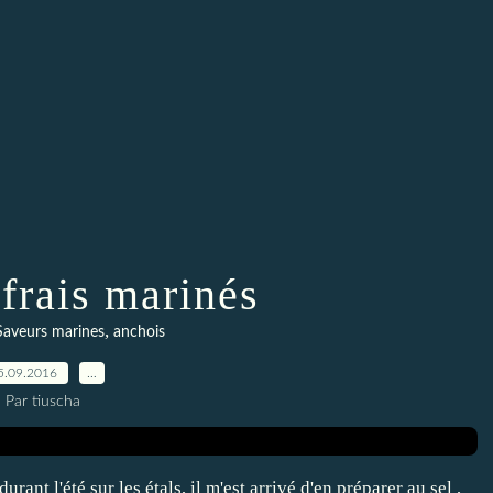
frais marinés
,
Saveurs marines
anchois
5.09.2016
…
Par tiuscha
rant l'été sur les étals, il m'est arrivé d'en préparer au sel ,