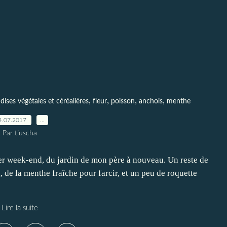
,
,
,
,
ises végétales et céréalières
fleur
poisson
anchois
menthe
4.07.2017
…
Par tiuscha
er week-end, du jardin de mon père à nouveau. Un reste de
 de la menthe fraîche pour farcir, et un peu de roquette
Lire la suite