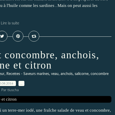
, ou à l'huile comme les sardines . Mais on peut aussi les
Lire la suite
t concombre, anchois,
ne et citron
,
,
,
,
,
eur
Recettes - Saveurs marines
veau
anchois
salicorne
concombre
0.08.2016
…
Par tiuscha
ci un terre-mer iodé, une fraîche salade de veau et concombre,