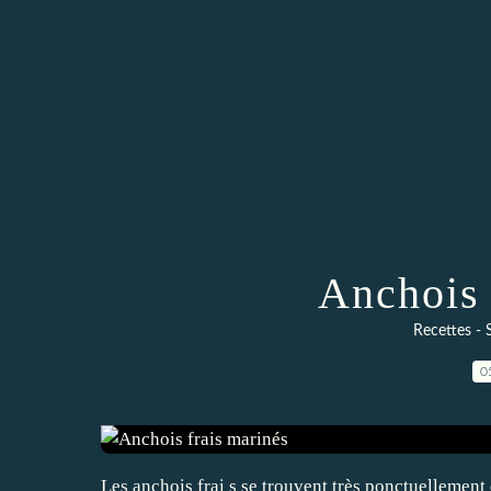
Anchois 
Recettes - 
0
Les anchois frai s se trouvent très ponctuellement du