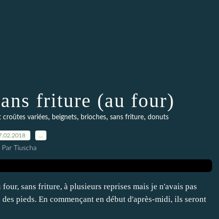
ans friture (au four)
,
,
,
,
t croûtes variées
beignets
brioches
sans friture
donuts
7.02.2018
…
Par Tiuscha
 four, sans friture, à plusieurs reprises mais je n'avais pas
nte des pieds. En commençant en début d'après-midi, ils seront