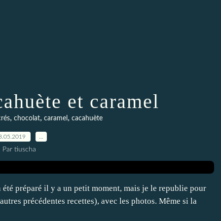
cahuète et caramel
,
,
,
crés
chocolat
caramel
cacahuète
8.05.2019
…
Par tiuscha
été préparé il y a un petit moment, mais je le republie pour
utres précédentes recettes), avec les photos. Même si la