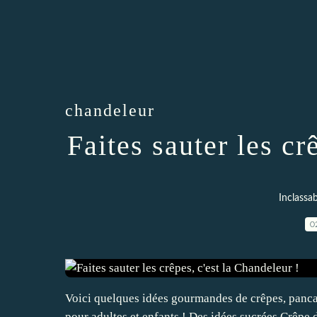
chandeleur
Faites sauter les cr
Inclassab
0
Voici quelques idées gourmandes de crêpes, pancakes
pour adultes et enfants ! Des idées sucrées Crêpe 