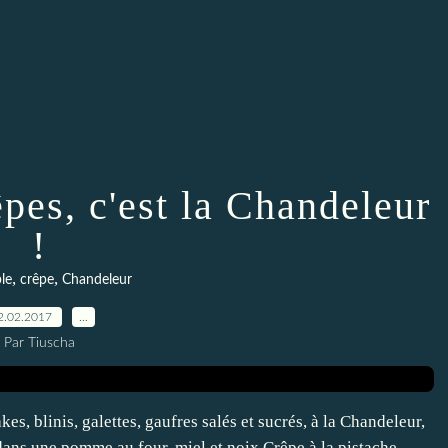
êpes, c'est la Chandeleur
!
,
,
le
crêpe
Chandeleur
2.02.2017
…
Par Tiuscha
, blinis, galettes, gaufres salés et sucrés, à la Chandeleur,
dans une pomme au four, miel et noix Crêpe à la pistache,