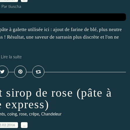
Par tiuscha
e à galette utilisée ici : ajout de farine de blé, plus neutre
s ! Résultat, une saveur de sarrasin plus discrète et l'on ne
Lire la suite
 sirop de rose (pâte à
e express)
,
,
,
,
rés
coing
rose
crêpe
Chandeleur
2.02.2016
…