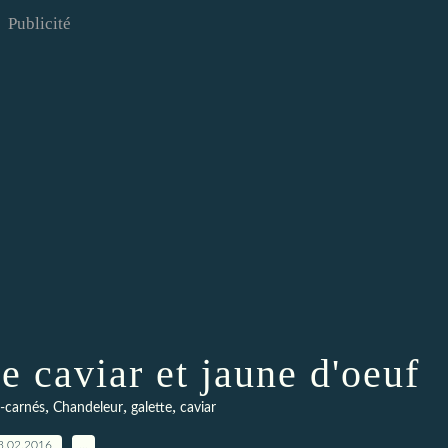
Publicité
e caviar et jaune d'oeuf
,
,
,
o-carnés
Chandeleur
galette
caviar
3.02.2016
…