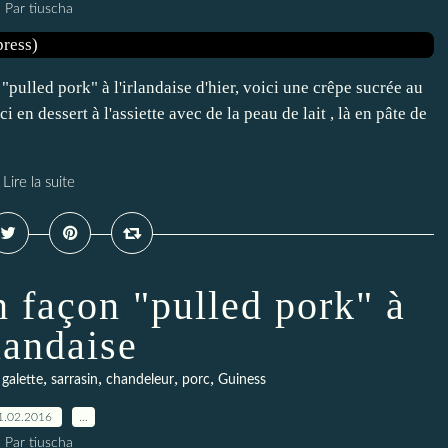
Par tiuscha
"pulled pork" à l'irlandaise d'hier, voici une crêpe sucrée au
i en dessert à l'assiette avec de la peau de lait , là en pâte de
Lire la suite
n façon "pulled pork" à
rlandaise
,
,
,
,
,
galette
sarrasin
chandeleur
porc
Guiness
1.02.2016
…
Par tiuscha