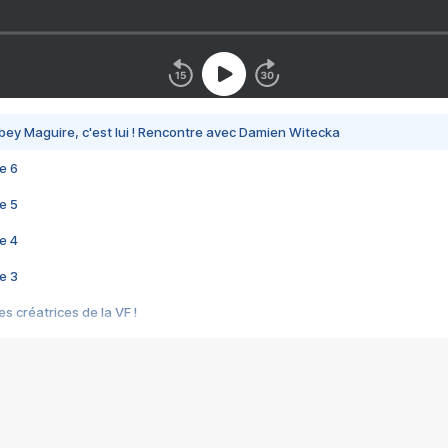
bey Maguire, c'est lui ! Rencontre avec Damien Witecka
e 6
e 5
e 4
e 3
s créatrices de la VF !
e 2
e 1
e Mektoub My Love arrive enfin ! Rencontre avec Shaïn Boumedine et Sal