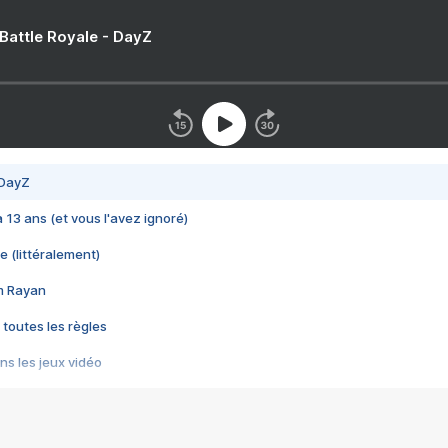
 Battle Royale - DayZ
 DayZ
 a 13 ans (et vous l'avez ignoré)
e (littéralement)
im Rayan
 toutes les règles
s les jeux vidéo
us choquant de Rockstar ? - Le scandale BULLY
e plus moche de Steam