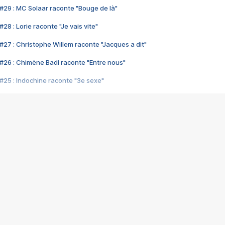
#29 : MC Solaar raconte "Bouge de là"
28 : Lorie raconte "Je vais vite"
#27 : Christophe Willem raconte "Jacques a dit"
#26 : Chimène Badi raconte "Entre nous"
#25 : Indochine raconte "3e sexe"
#24 : Zaho raconte "C'est chelou"
#23 : Patrick Bruel raconte "Au café des délices"
#22 : Kyo raconte "Le chemin"
#21 : Nolwenn Leroy raconte "Cassé"
#20 : Patrick Hernandez raconte "Born to be alive"
#19 : Lorie raconte "Près de moi"
#18 : Michael Jones raconte "A nos actes manqués" (avec Jean-Jacque