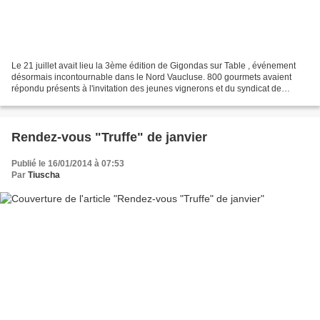
Le 21 juillet avait lieu la 3ème édition de Gigondas sur Table , événement
désormais incontournable dans le Nord Vaucluse. 800 gourmets avaient
répondu présents à l'invitation des jeunes vignerons et du syndicat de
Gigondas . 800 personnes dans le petit...
Rendez-vous "Truffe" de janvier
Publié le 16/01/2014 à 07:53
Par
Tiuscha