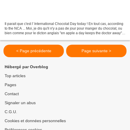
Il parait que c'est l' International Chocolat Day today ! En tout cas, according
to the NCA ... Moi, je dis qu'il n'y a pas de jour pour manger du chocolat, ou
bien comme pour le dicton anglais "en apple a day keeps the doctor away",
on pourrait tout...
< Page précédente
Page suivante >
Hébergé par Overblog
Top articles
Pages
Contact
Signaler un abus
C.G.U.
Cookies et données personnelles
Préférences cookies