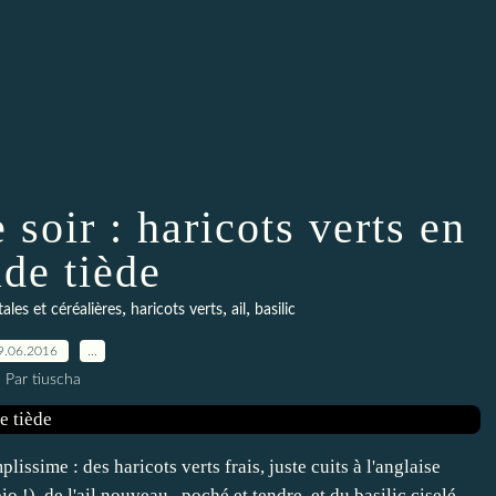
soir : haricots verts en
ade tiède
,
,
,
les et céréalières
haricots verts
ail
basilic
9.06.2016
…
Par tiuscha
issime : des haricots verts frais, juste cuits à l'anglaise
o !), de l'ail nouveau , poché et tendre, et du basilic ciselé.