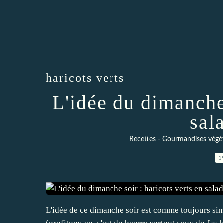
haricots verts
L'idée du dimanche 
sal
Recettes - Gourmandises végéta
1
L'idée de ce dimanche soir est comme toujours simpl
(profitons-en, c'est du beurre surtout ceux du Jas bi