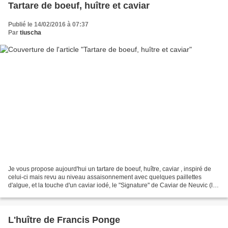
Tartare de boeuf, huître et caviar
Publié le 14/02/2016 à 07:37
Par
tiuscha
Je vous propose aujourd'hui un tartare de boeuf, huître, caviar , inspiré de
celui-ci mais revu au niveau assaisonnement avec quelques paillettes
d'algue, et la touche d'un caviar iodé, le "Signature" de Caviar de Neuvic (la
boîte "nano" est parfaite...
L'huître de Francis Ponge