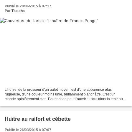
Publié le 28/06/2015 à 07:17
Par
Tiuscha
L'huître, de la grosseur d'un galet moyen, est d'une apparence plus
rugueuse, d'une couleur moins unie, brillamment blanchâtre. C'est un
monde opiniâtrement clos. Pourtant on peut l'ouvrir : il faut alors la tenir au
creux d'un torchon, se servir d'un...
Huître au raifort et cébette
Publié le 26/03/2015 à 07:07