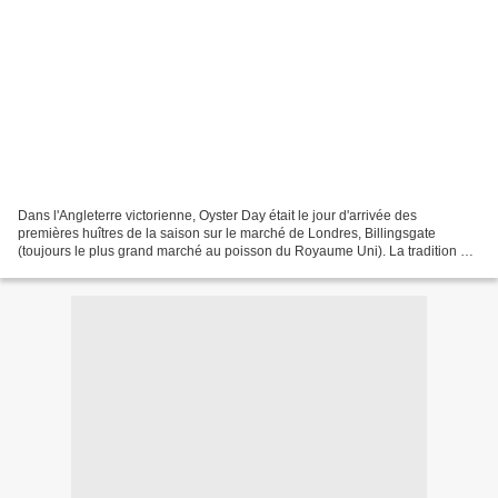
Dans l'Angleterre victorienne, Oyster Day était le jour d'arrivée des
premières huîtres de la saison sur le marché de Londres, Billingsgate
(toujours le plus grand marché au poisson du Royaume Uni). La tradition de
la vente d'huître dans la rue était...