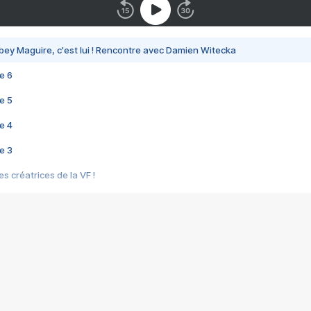
bey Maguire, c'est lui ! Rencontre avec Damien Witecka
e 6
e 5
e 4
e 3
s créatrices de la VF !
e 2
e 1
e Mektoub My Love arrive enfin ! Rencontre avec Shaïn Boumedine et Sal
i : après Toni en famille
elle réalise le bouleversant Dites lui que je l'aime