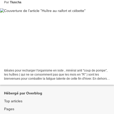
Par
Tiuscha
Idéales pour recharger l'organisme en iode , minéral anti "coup de pompe",
les huîtres ( qui ne se consomment pas que les mois en "R" ) sont les
bienvenues pour combattre la fatigue latente de cette fin d'hiver. En dehors
de les gober à la façon du morse...
Hébergé par Overblog
Top articles
Pages