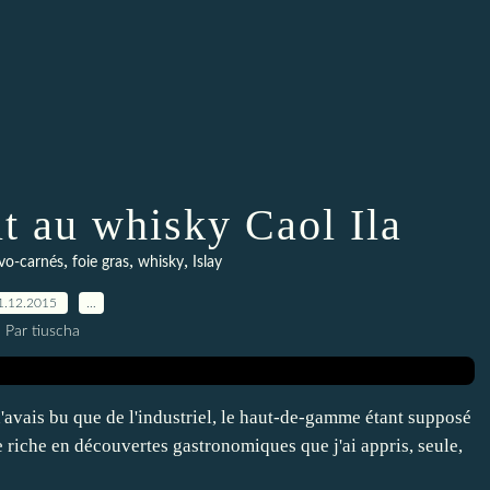
it au whisky Caol Ila
,
,
,
ovo-carnés
foie gras
whisky
Islay
1.12.2015
…
Par tiuscha
 n'avais bu que de l'industriel, le haut-de-gamme étant supposé
e riche en découvertes gastronomiques que j'ai appris, seule,